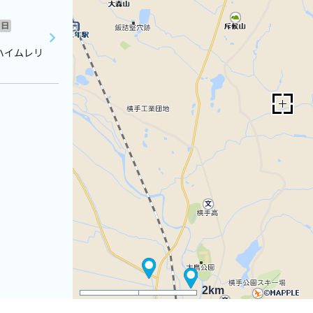
日
ハイムレリ
2km