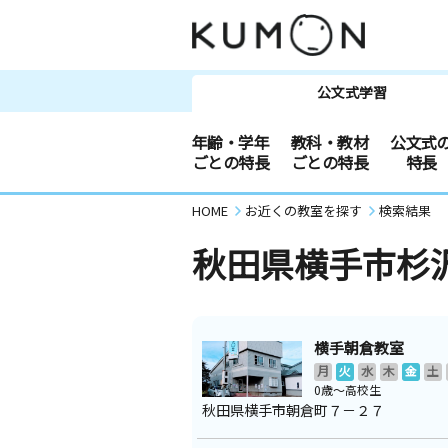
公文式学習
年齢・学年
教科・教材
公文式
ごとの特長
ごとの特長
特長
HOME
お近くの教室を探す
検索結果
秋田県横手市杉
横手朝倉教室
月
火
水
木
金
土
0歳～高校生
秋田県横手市朝倉町７－２７