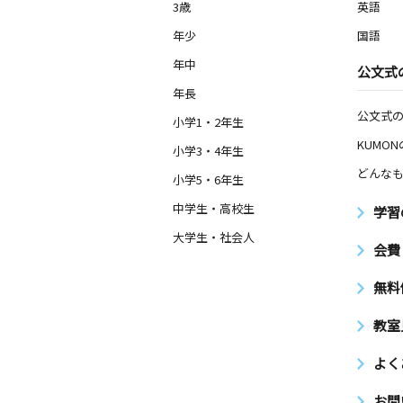
3歳
英語
年少
国語
年中
公文式
年長
公文式
小学1・2年生
KUMO
小学3・4年生
どんなも
小学5・6年生
中学生・高校生
学習
大学生・社会人
会費
無料
教室
よく
お問