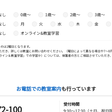
なし
0歳〜
1歳〜
2歳〜
3歳〜
なし
月
火
水
木
金
なし
オンライン&教室学習
のは2曜日となります。
ただき、詳しくは教室にお問い合わせください。（曜日によって異なる場合や7～8
ライン＆教室学習」での学習か）については、保護者の方とご相談させていただき
お電話での教室案内
も行っています
受付時間
72-100
9:30～17:30（土日、祝