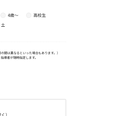
4歳〜
高校生
土
月の間は異なるといった場合もあります。）
、指導者が随時指定します。
日除く）