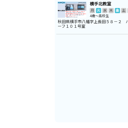
横手北教室
月
火
水
木
金
土
4歳～高校生
秋田県横手市八幡字上長田５８－２ 
ーフ１０１号室