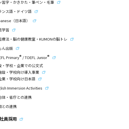
ン習字・かきかた・筆ペン・毛筆
ランス語・ドイツ語
panese（日本語）
信学習
習療法・脳の健康教室・KUMONの脳トレ
もん出版
®
®
EFL Primary
/
TOEFL Junior
設・学校・企業での公文式
施設・学校向け導入事業
企業・学校向け日本語
lish Immersion Activities
治体・省庁との連携
団との連携
社員採用