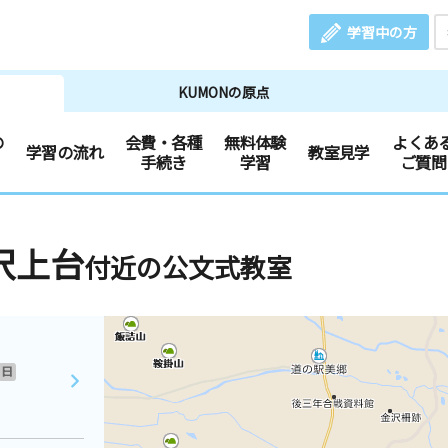
学習中の方
KUMONの原点
の
会費・各種
無料体験
よくあ
学習の流れ
教室見学
手続き
学習
ご質問
沢上台
付近の公文式教室
日