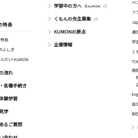
ペ
学習中の方へ
フ
くもんの先生募集
Ja
の特長
KUMONの原点
通
の特長
学
企業情報
Nのふしぎ
く
んだい! KUMON
TO
施
の流れ
・各種手続き
Eng
体験学習
自
見学
財
あるご質問
い合わせ