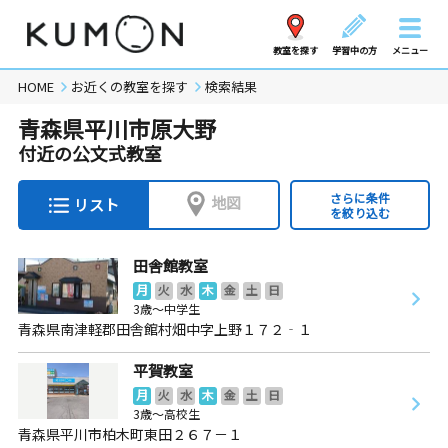
教室を探す
学習中の方
メニュー
HOME
お近くの教室を探す
検索結果
青森県平川市原大野
付近の公文式教室
さらに条件
地図
リスト
を絞り込む
田舎館教室
月
火
水
木
金
土
日
3歳～中学生
青森県南津軽郡田舎館村畑中字上野１７２‐１
平賀教室
月
火
水
木
金
土
日
3歳～高校生
青森県平川市柏木町東田２６７－１