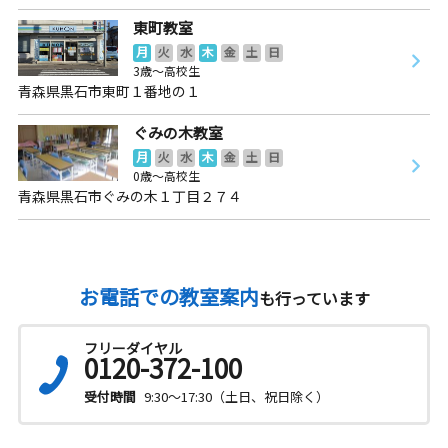
東町教室
月
火
水
木
金
土
日
3歳～高校生
青森県黒石市東町１番地の１
ぐみの木教室
月
火
水
木
金
土
日
0歳～高校生
青森県黒石市ぐみの木１丁目２７４
お電話での教室案内
も行っています
フリーダイヤル
0120-372-100
受付時間
9:30～17:30（土日、祝日除く）