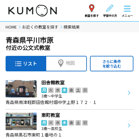
教室を探す
学習中の方
メニュー
HOME
お近くの教室を探す
検索結果
青森県平川市原
付近の公文式教室
さらに条件
地図
リスト
を絞り込む
田舎館教室
月
火
水
木
金
土
日
3歳～中学生
青森県南津軽郡田舎館村畑中字上野１７２‐１
東町教室
月
火
水
木
金
土
日
3歳～高校生
青森県黒石市東町１番地の１