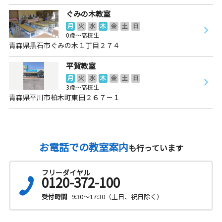
ぐみの木教室
月
火
水
木
金
土
日
0歳～高校生
青森県黒石市ぐみの木１丁目２７４
平賀教室
月
火
水
木
金
土
日
3歳～高校生
青森県平川市柏木町東田２６７－１
お電話での教室案内
も行っています
フリーダイヤル
0120-372-100
受付時間
9:30～17:30（土日、祝日除く）