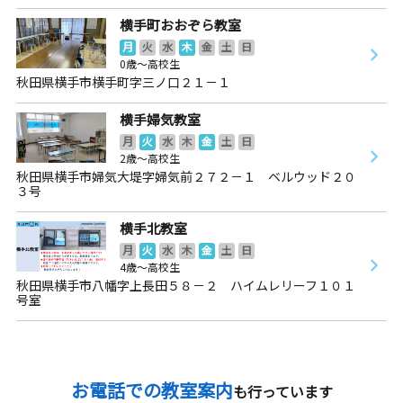
横手町おおぞら教室
月
火
水
木
金
土
日
0歳～高校生
秋田県横手市横手町字三ノ口２１－１
横手婦気教室
月
火
水
木
金
土
日
2歳～高校生
秋田県横手市婦気大堤字婦気前２７２－１ ベルウッド２０
３号
横手北教室
月
火
水
木
金
土
日
4歳～高校生
秋田県横手市八幡字上長田５８－２ ハイムレリーフ１０１
号室
お電話での教室案内
も行っています