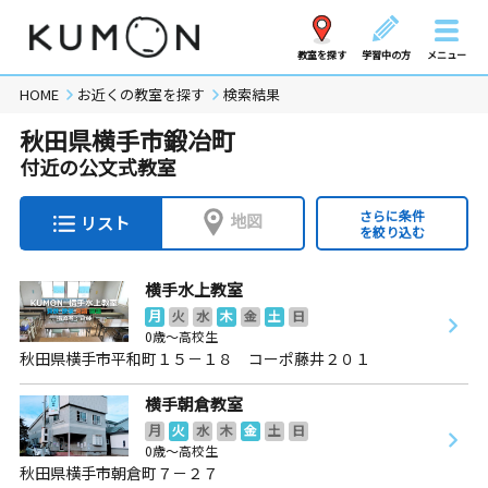
教室を探す
学習中の方
メニュー
HOME
お近くの教室を探す
検索結果
秋田県横手市鍛冶町
付近の公文式教室
さらに条件
地図
リスト
を絞り込む
横手水上教室
月
火
水
木
金
土
日
0歳～高校生
秋田県横手市平和町１５－１８ コーポ藤井２０１
横手朝倉教室
月
火
水
木
金
土
日
0歳～高校生
秋田県横手市朝倉町７－２７