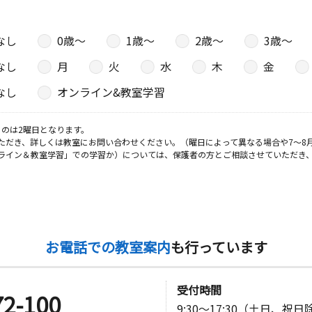
なし
0歳〜
1歳〜
2歳〜
3歳〜
なし
月
火
水
木
金
なし
オンライン&教室学習
のは2曜日となります。
ただき、詳しくは教室にお問い合わせください。（曜日によって異なる場合や7～8
ライン＆教室学習」での学習か）については、保護者の方とご相談させていただき
お電話での教室案内
も行っています
受付時間
72-100
9:30～17:30（土日、祝