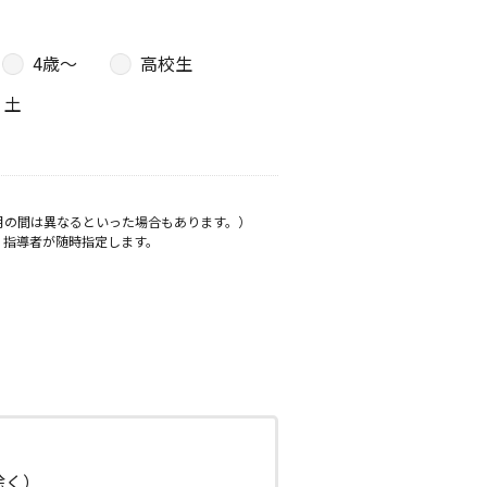
4歳〜
高校生
土
月の間は異なるといった場合もあります。）
、指導者が随時指定します。
日除く）