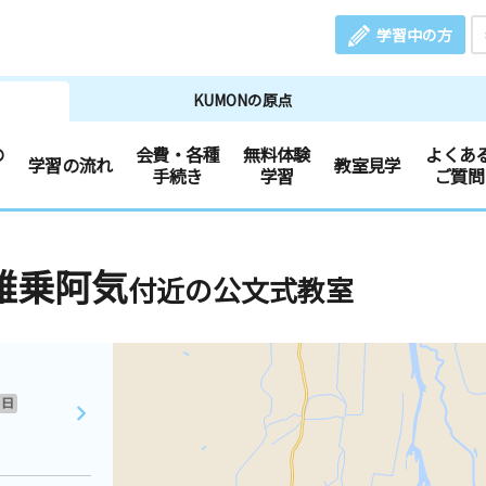
学習中の方
KUMONの原点
の
会費・各種
無料体験
よくあ
学習の流れ
教室見学
手続き
学習
ご質問
雄乗阿気
付近の公文式教室
日