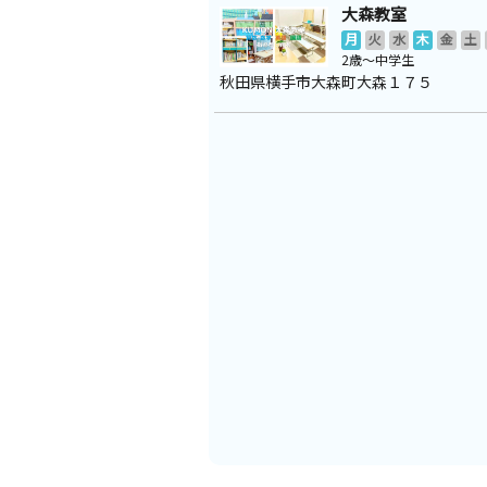
大森教室
月
火
水
木
金
土
2歳～中学生
秋田県横手市大森町大森１７５