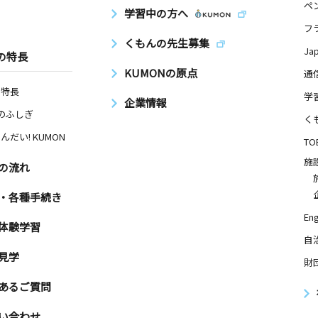
ペ
学習中の方へ
フ
くもんの先生募集
Ja
の特長
KUMONの原点
通
の特長
学
企業情報
Nのふしぎ
く
んだい! KUMON
TO
施
の流れ
・各種手続き
Eng
体験学習
自
見学
財
あるご質問
い合わせ