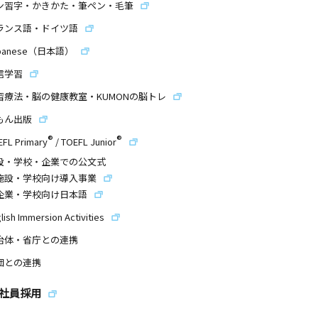
ン習字・かきかた・筆ペン・毛筆
ランス語・ドイツ語
panese（日本語）
信学習
習療法・脳の健康教室・KUMONの脳トレ
もん出版
®
®
EFL Primary
/
TOEFL Junior
設・学校・企業での公文式
施設・学校向け導入事業
企業・学校向け日本語
lish Immersion Activities
治体・省庁との連携
団との連携
社員採用