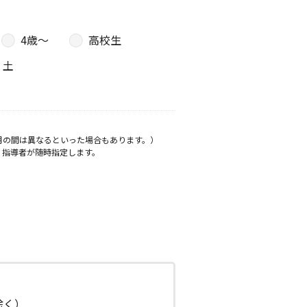
4歳〜
高校生
土
月の間は異なるといった場合もあります。）
、指導者が随時指定します。
日除く）