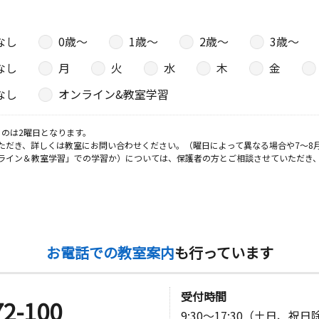
なし
0歳〜
1歳〜
2歳〜
3歳〜
なし
月
火
水
木
金
なし
オンライン&教室学習
のは2曜日となります。
ただき、詳しくは教室にお問い合わせください。（曜日によって異なる場合や7～8
ライン＆教室学習」での学習か）については、保護者の方とご相談させていただき
お電話での教室案内
も行っています
受付時間
72-100
9:30～17:30（土日、祝