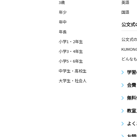
3歳
英語
年少
国語
年中
公文式
年長
公文式
小学1・2年生
KUMO
小学3・4年生
どんなも
小学5・6年生
中学生・高校生
学習
大学生・社会人
会費
無料
教室
よく
お問