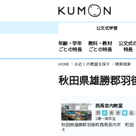
公文式学習
年齢・学年
教科・教材
公文式
ごとの特長
ごとの特長
特長
HOME
お近くの教室を探す
検索結果
秋田県雄勝郡羽
西馬音内教室
月
火
水
木
金
土
2歳～高校生
秋田県雄勝郡羽後町西馬音内字 町田
４