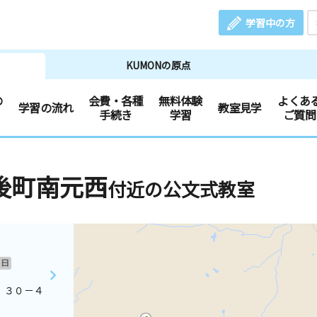
学習中の方
KUMONの原点
の
会費・各種
無料体験
よくあ
学習の流れ
教室見学
手続き
学習
ご質問
後町南元西
付近の公文式教室
日
 ３０－４