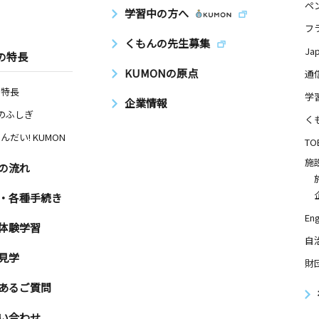
ペ
学習中の方へ
フ
くもんの先生募集
Ja
の特長
KUMONの原点
通
の特長
学
企業情報
Nのふしぎ
く
んだい! KUMON
TO
施
の流れ
・各種手続き
Eng
体験学習
自
見学
財
あるご質問
い合わせ