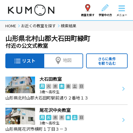
教室を探す
学習中の方
メニュー
HOME
お近くの教室を探す
検索結果
山形県北村山郡大石田町緑町
付近の公文式教室
さらに条件
地図
リスト
を絞り込む
大石田教室
月
火
水
木
金
土
日
3歳～高校生
山形県北村山郡大石田町駅前通り２番地１３
尾花沢中央教室
月
火
水
木
金
土
日
3歳～高校生
山形県尾花沢市横町１丁目３－３