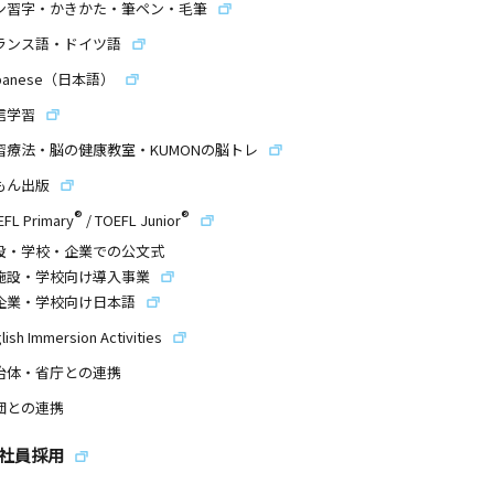
ン習字・かきかた・筆ペン・毛筆
ランス語・ドイツ語
panese（日本語）
信学習
習療法・脳の健康教室・KUMONの脳トレ
もん出版
®
®
EFL Primary
/
TOEFL Junior
設・学校・企業での公文式
施設・学校向け導入事業
企業・学校向け日本語
lish Immersion Activities
治体・省庁との連携
団との連携
社員採用