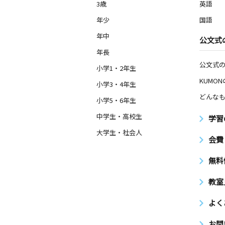
3歳
英語
年少
国語
年中
公文式
年長
公文式
小学1・2年生
KUMO
小学3・4年生
どんなも
小学5・6年生
中学生・高校生
学習
大学生・社会人
会費
無料
教室
よく
お問