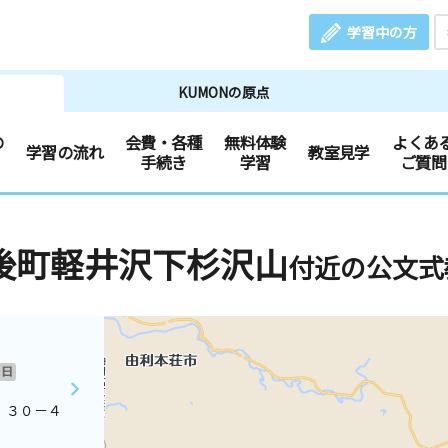
学習中の方
KUMONの原点
の
会費・各種
無料体験
よくあ
学習の流れ
教室見学
手続き
学習
ご質問
後町軽井沢下杉沢山
付近の公文式
日
 ３０－４