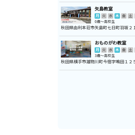
矢島教室
月
火
水
木
金
土
0歳～高校生
秋田県由利本荘市矢島町七日町羽坂２
おものがわ教室
月
火
水
木
金
土
3歳～高校生
秋田県横手市雄物川町今宿字鳴田１２