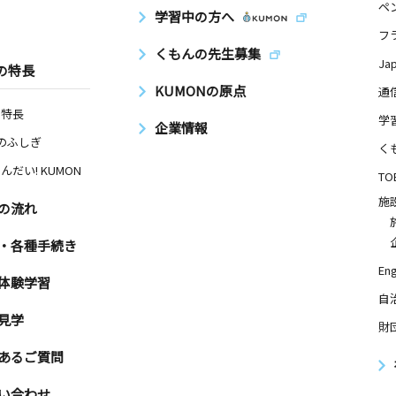
ペ
学習中の方へ
フ
くもんの先生募集
Ja
の特長
KUMONの原点
通
の特長
学
企業情報
Nのふしぎ
く
んだい! KUMON
TO
施
の流れ
・各種手続き
Eng
体験学習
自
見学
財
あるご質問
い合わせ