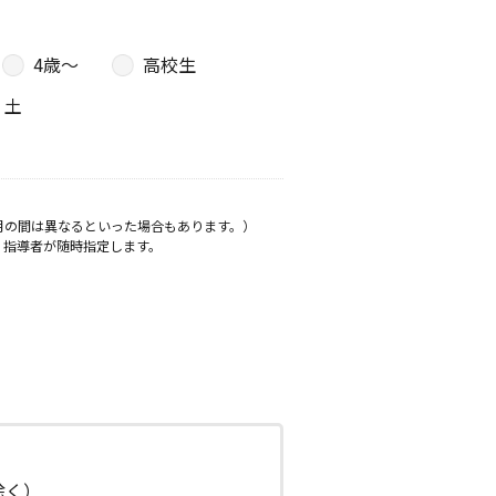
4歳〜
高校生
土
月の間は異なるといった場合もあります。）
、指導者が随時指定します。
日除く）