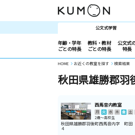
公文式学習
年齢・学年
教科・教材
公文式
ごとの特長
ごとの特長
特長
HOME
お近くの教室を探す
検索結果
秋田県雄勝郡羽
西馬音内教室
月
火
水
木
金
土
2歳～高校生
秋田県雄勝郡羽後町西馬音内字 町田
４