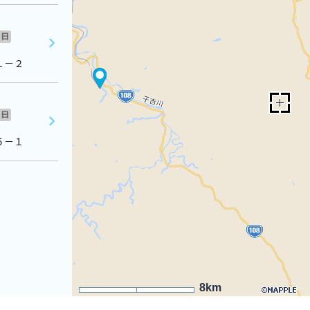
日
１－２
日
５－１
8km