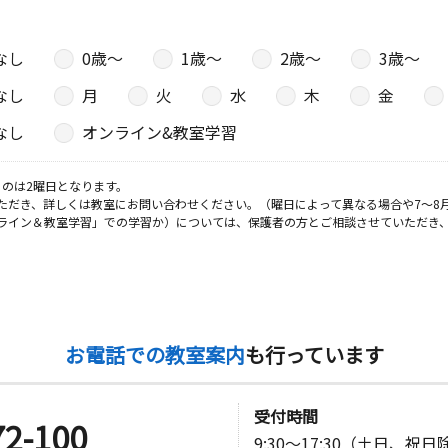
なし
0歳〜
1歳〜
2歳〜
3歳〜
なし
月
火
水
木
金
なし
オンライン&教室学習
のは2曜日となります。
ただき、詳しくは教室にお問い合わせください。（曜日によって異なる場合や7～8
ライン＆教室学習」での学習か）については、保護者の方とご相談させていただき
お電話での教室案内
も行っています
受付時間
72-100
9:30～17:30（土日、祝