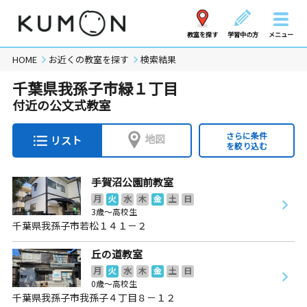
教室を探す
学習中の方
メニュー
HOME
お近くの教室を探す
検索結果
千葉県我孫子市緑１丁目
付近の公文式教室
さらに条件
地図
リスト
を絞り込む
手賀沼公園前教室
月
火
水
木
金
土
日
3歳～高校生
千葉県我孫子市若松１４１－２
丘の道教室
月
火
水
木
金
土
日
0歳～高校生
千葉県我孫子市我孫子４丁目８－１２