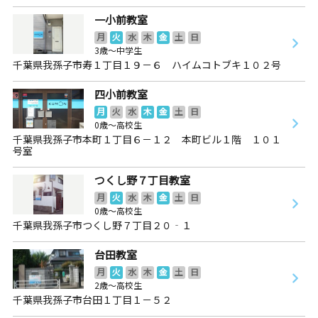
一小前教室
月
火
水
木
金
土
日
3歳～中学生
千葉県我孫子市寿１丁目１９－６ ハイムコトブキ１０２号
四小前教室
月
火
水
木
金
土
日
0歳～高校生
千葉県我孫子市本町１丁目６－１２ 本町ビル１階 １０１
号室
つくし野７丁目教室
月
火
水
木
金
土
日
0歳～高校生
千葉県我孫子市つくし野７丁目２０‐１
台田教室
月
火
水
木
金
土
日
2歳～高校生
千葉県我孫子市台田１丁目１－５２