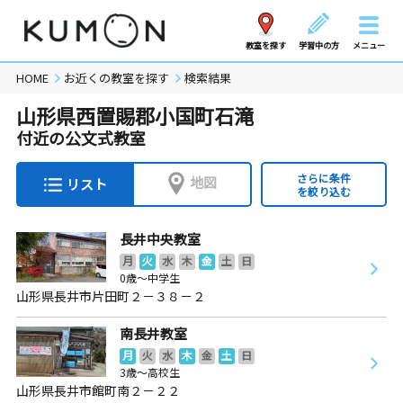
教室を探す
学習中の方
メニュー
HOME
お近くの教室を探す
検索結果
山形県西置賜郡小国町石滝
付近の公文式教室
さらに条件
地図
リスト
を絞り込む
長井中央教室
月
火
水
木
金
土
日
0歳～中学生
山形県長井市片田町２－３８－２
南長井教室
月
火
水
木
金
土
日
3歳～高校生
山形県長井市館町南２－２２