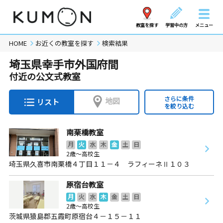
教室を探す
学習中の方
メニュー
HOME
お近くの教室を探す
検索結果
埼玉県幸手市外国府間
付近の公文式教室
さらに条件
地図
リスト
を絞り込む
南栗橋教室
月
火
水
木
金
土
日
2歳～高校生
埼玉県久喜市南栗橋４丁目１１－４ ラフィーネⅡ１０３
原宿台教室
月
火
水
木
金
土
日
2歳～高校生
茨城県猿島郡五霞町原宿台４－１５－１１