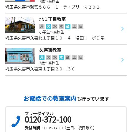
2歳～高校生
埼玉県久喜市鷲宮５８６－１ ラ・プリーマ２０１
北１丁目教室
月
火
水
木
金
土
日
小学生～高校生
埼玉県久喜市久喜北１丁目１０－４ 増田コーポＤ号
久喜東教室
月
火
水
木
金
土
日
3歳～高校生
埼玉県久喜市久喜東１丁目２０－３０
お電話での教室案内
も行っています
フリーダイヤル
0120-372-100
受付時間
9:30～17:30（土日、祝日除く）