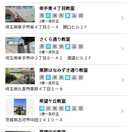
幸手東４丁目教室
月
火
水
木
金
土
日
2歳～高校生
埼玉県幸手市東４丁目５－４ 関口ビル２Ｆ
さくら通り教室
月
火
水
木
金
土
日
0歳～高校生
埼玉県幸手市中２丁目８－４１ 渡邉ビル２Ｆ
栗原はなみずき通り教室
月
火
水
木
金
土
日
3歳～高校生
埼玉県久喜市栗原４丁目１－９
希望ケ丘教室
月
火
水
木
金
土
日
1歳～高校生
茨城県古河市中田２４１０－４
栗橋中央教室