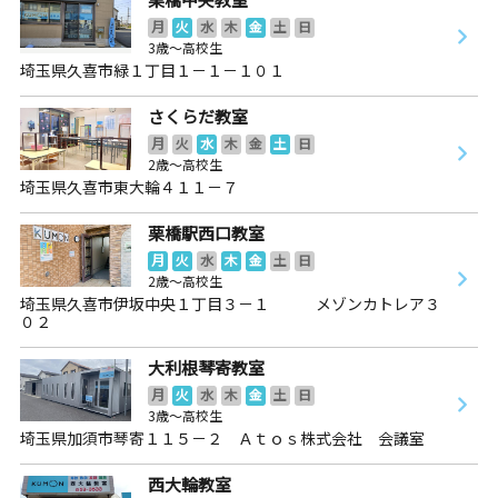
月
火
水
木
金
土
日
3歳～高校生
埼玉県久喜市緑１丁目１－１－１０１
さくらだ教室
月
火
水
木
金
土
日
2歳～高校生
埼玉県久喜市東大輪４１１－７
栗橋駅西口教室
月
火
水
木
金
土
日
2歳～高校生
埼玉県久喜市伊坂中央１丁目３－１ メゾンカトレア３
０２
大利根琴寄教室
月
火
水
木
金
土
日
3歳～高校生
埼玉県加須市琴寄１１５－２ Ａｔｏｓ株式会社 会議室
西大輪教室