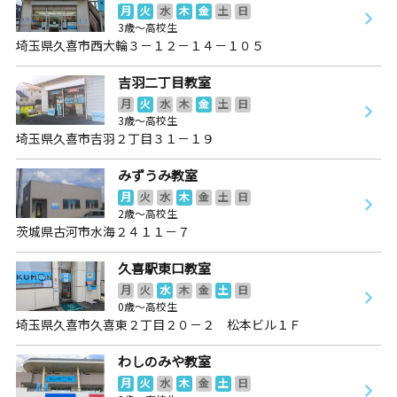
月
火
水
木
金
土
日
3歳～高校生
埼玉県久喜市西大輪３－１２－１４－１０５
吉羽二丁目教室
月
火
水
木
金
土
日
3歳～高校生
埼玉県久喜市吉羽２丁目３１－１９
みずうみ教室
月
火
水
木
金
土
日
2歳～高校生
茨城県古河市水海２４１１－７
久喜駅東口教室
月
火
水
木
金
土
日
0歳～高校生
埼玉県久喜市久喜東２丁目２０－２ 松本ビル１Ｆ
わしのみや教室
月
火
水
木
金
土
日