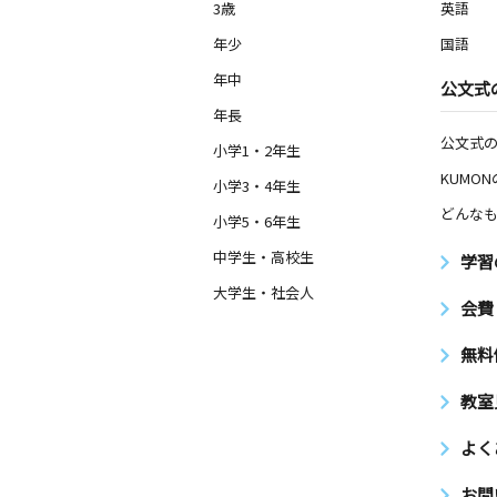
3歳
英語
年少
国語
年中
公文式
年長
公文式
小学1・2年生
KUMO
小学3・4年生
どんなも
小学5・6年生
中学生・高校生
学習
大学生・社会人
会費
無料
教室
よく
お問