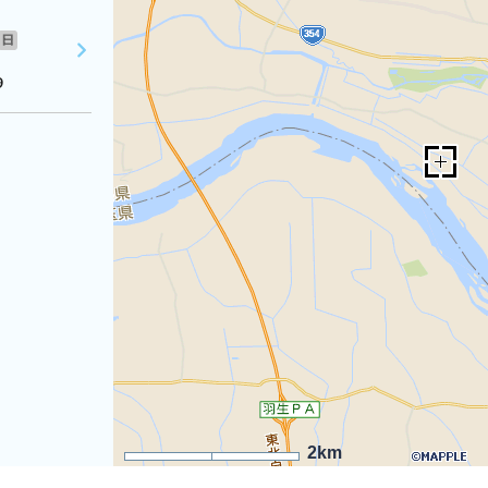
日
９
2km