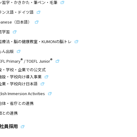
ン習字・かきかた・筆ペン・毛筆
ランス語・ドイツ語
panese（日本語）
信学習
習療法・脳の健康教室・KUMONの脳トレ
もん出版
®
®
EFL Primary
/
TOEFL Junior
設・学校・企業での公文式
施設・学校向け導入事業
企業・学校向け日本語
lish Immersion Activities
治体・省庁との連携
団との連携
社員採用