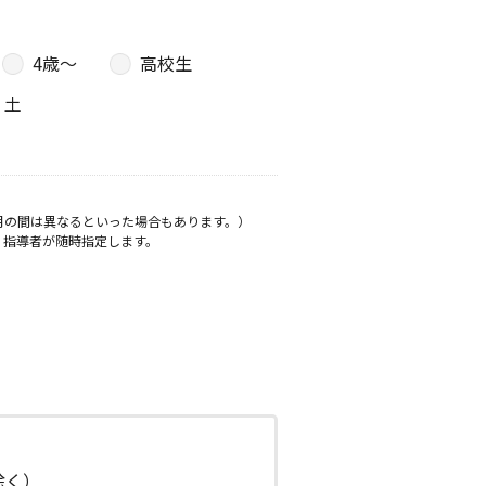
4歳〜
高校生
土
月の間は異なるといった場合もあります。）
、指導者が随時指定します。
日除く）