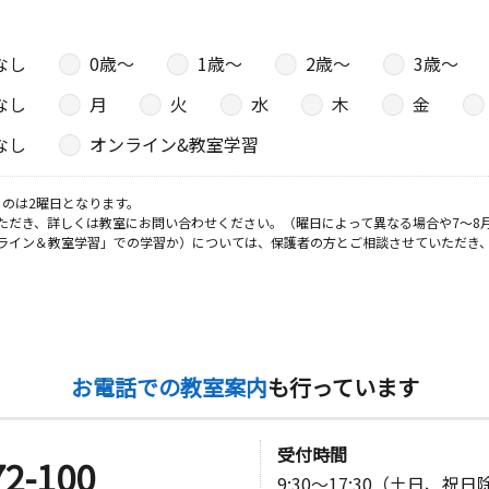
なし
0歳〜
1歳〜
2歳〜
3歳〜
なし
月
火
水
木
金
なし
オンライン&教室学習
のは2曜日となります。
ただき、詳しくは教室にお問い合わせください。（曜日によって異なる場合や7～8
ライン＆教室学習」での学習か）については、保護者の方とご相談させていただき
お電話での教室案内
も行っています
受付時間
72-100
9:30～17:30（土日、祝