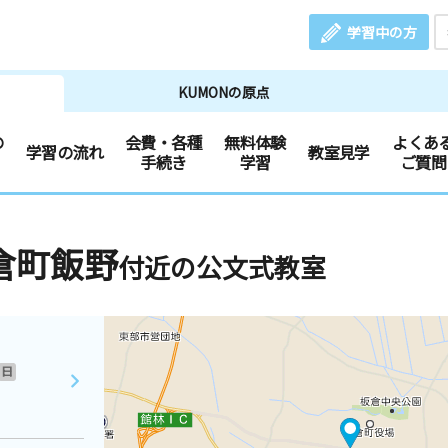
学習中の方
KUMONの原点
の
会費・各種
無料体験
よくあ
学習の流れ
教室見学
手続き
学習
ご質問
倉町飯野
付近の公文式教室
日