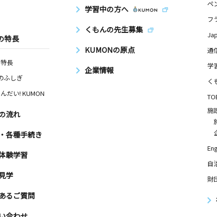
ペ
学習中の方へ
フ
くもんの先生募集
Ja
の特長
KUMONの原点
通
の特長
学
企業情報
Nのふしぎ
く
んだい! KUMON
TO
施
の流れ
・各種手続き
Eng
体験学習
自
見学
財
あるご質問
い合わせ