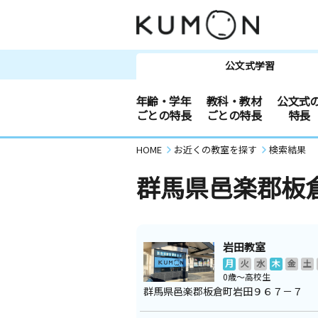
公文式学習
年齢・学年
教科・教材
公文式
ごとの特長
ごとの特長
特長
HOME
お近くの教室を探す
検索結果
群馬県邑楽郡板
岩田教室
月
火
水
木
金
土
0歳～高校生
群馬県邑楽郡板倉町岩田９６７－７