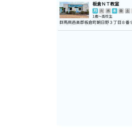
板倉ＮＴ教室
月
火
水
木
金
土
1歳～高校生
群馬県邑楽郡板倉町朝日野３丁目８番