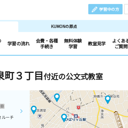
学習中の方
KUMONの原点
の
会費・各種
無料体験
よくあ
学習の流れ
教室見学
手続き
学習
ご質問
泉町３丁目
付近の公文式教室
日
２ルーチ