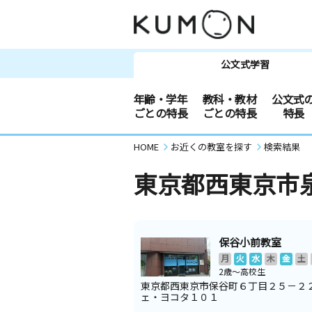
公文式学習
年齢・学年
教科・教材
公文式
ごとの特長
ごとの特長
特長
HOME
お近くの教室を探す
検索結果
東京都西東京市
保谷小前教室
月
火
水
木
金
土
2歳～高校生
東京都西東京市保谷町６丁目２５－２
ェ・ヨコタ１０１