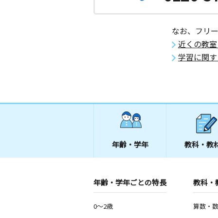
月
火
水
木
金
土
2歳～高校生
東京都西東京市富士町４丁目１５－４
なお、フリ
近くの教室
柳沢教室
学習に関す
月
火
水
木
金
土
3歳～高校生
東京都西東京市柳沢６丁目６－９ グ
ヴス１０２
ひばりが丘１丁目
月
火
水
木
金
土
0歳～高校生
東京都西東京市ひばりが丘１丁目４－
年齢・学年
教科・教
りハイツ２階
南大泉中央教室
年齢・学年ごとの特長
教科・
月
火
水
木
金
土
3歳～高校生
東京都練馬区南大泉４丁目５２－１４
0～2歳
算数・