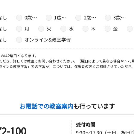
なし
0歳〜
1歳〜
2歳〜
3歳〜
日
なし
月
火
水
木
金
ヴィラ信和
なし
オンライン&教室学習
のは2曜日となります。
ただき、詳しくは教室にお問い合わせください。（曜日によって異なる場合や7～8
日
ライン＆教室学習」での学習か）については、保護者の方とご相談させていただき
カクタス田
日
お電話での教室案内
も行っています
川様方
受付時間
72-100
9:30～17:30（土日、祝