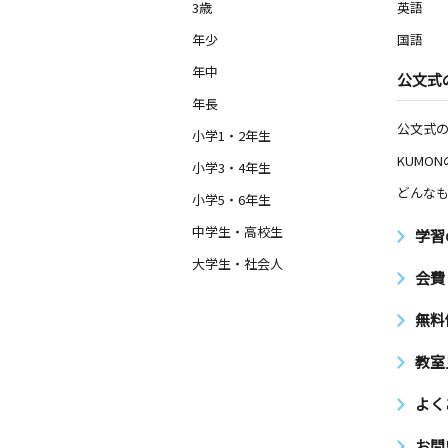
3歳
英語
たなし駅北教室
年少
国語
月
火
水
木
金
土
0歳～高校生
年中
公文式
東京都西東京市田無町２丁目１２－１
年長
公文式
小学1・2年生
南大泉教室
月
火
水
木
KUMO
金
土
小学3・4年生
3歳～高校生
どんなも
東京都練馬区南大泉３丁目３‐３５
小学5・6年生
中学生・高校生
学習
西大泉南教室
大学生・社会人
月
火
水
木
金
土
会費
2歳～高校生
東京都練馬区南大泉５丁目２５－１８
無料
教室
浅間町南教室
月
火
水
木
金
土
よく
3歳～高校生
東京都東久留米市浅間町３丁目１９－
お問