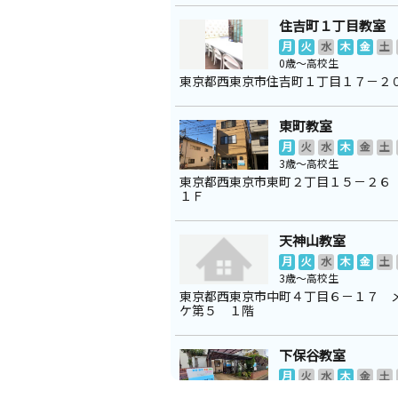
住吉町１丁目教室
月
火
水
木
金
土
0歳～高校生
東京都西東京市住吉町１丁目１７－２
東町教室
月
火
水
木
金
土
3歳～高校生
東京都西東京市東町２丁目１５－２６
１Ｆ
天神山教室
月
火
水
木
金
土
3歳～高校生
東京都西東京市中町４丁目６－１７ 
ケ第５ １階
下保谷教室
月
火
水
木
金
土
2歳～高校生