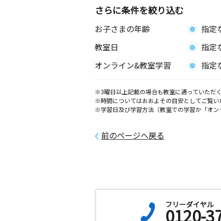
東京都西東京市下保谷５丁目１１－１
さらに条件を絞り込む
お子さまの年齢
指定
富士町３丁目教室
月
火
水
木
金
土
教室日
指定
0歳～高校生
東京都西東京市富士町３丁目４－３ 
オンライン&教室学習
指定
２０２
※3曜日以上記載の場合も教室に通っていただく
ひばりが丘西教室
※時間についてはおおよその目安としてご覧い
月
火
水
木
金
土
※学習日及び学習方法（教室での学習か「オン
2歳～高校生
東京都西東京市谷戸町２丁目９－３ 
無１０５
前のページへ戻る
保谷栄町教室
月
火
水
木
金
土
0歳～高校生
東京都西東京市栄町３丁目４－５ 吉
フリーダイヤル
0120-3
東伏見駅前教室