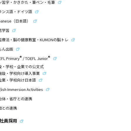
ン習字・かきかた・筆ペン・毛筆
ランス語・ドイツ語
panese（日本語）
信学習
習療法・脳の健康教室・KUMONの脳トレ
もん出版
®
®
EFL Primary
/
TOEFL Junior
設・学校・企業での公文式
施設・学校向け導入事業
企業・学校向け日本語
lish Immersion Activities
治体・省庁との連携
団との連携
社員採用