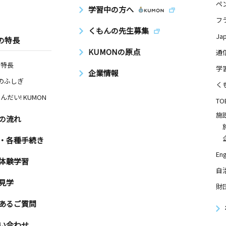
ペ
学習中の方へ
フ
日
くもんの先生募集
Ja
の特長
５
KUMONの原点
通
の特長
学
企業情報
Nのふしぎ
日
く
んだい! KUMON
TO
施
の流れ
日
・各種手続き
Eng
体験学習
自
見学
財
日
あるご質問
６
い合わせ