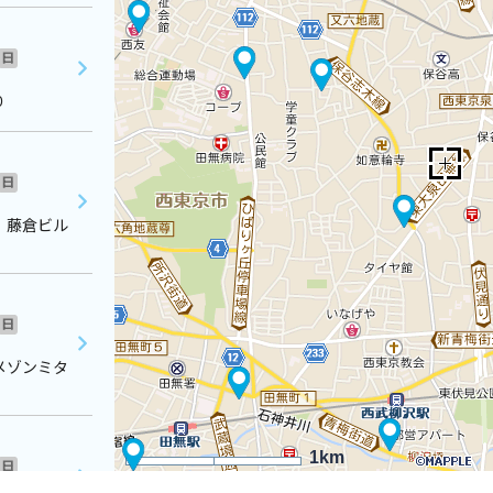
日
０
日
 藤倉ビル
日
メゾンミタ
1km
日