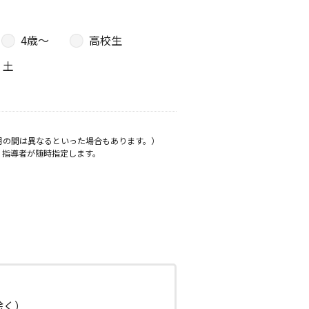
4歳〜
高校生
土
月の間は異なるといった場合もあります。）
、指導者が随時指定します。
日除く）