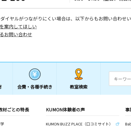
日
ー２階
ーダイヤルがつながりにくい場合は、以下からもお問い合わせい
を案内してほしい
るお問い合わせ
日
リーンリー
教室
日
１７ みど
材
会費・
各種手続き
教室検索
教材ごとの特長
KUMON体験者の声
事
日
 １階
数学
KUMON BUZZ PLACE（口コミサイト）
Ba