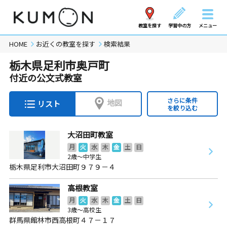
教室を探す
学習中の方
メニュー
HOME
お近くの教室を探す
検索結果
栃木県足利市奥戸町
付近の公文式教室
さらに条件
地図
リスト
を絞り込む
大沼田町教室
月
火
水
木
金
土
日
2歳～中学生
栃木県足利市大沼田町９７９－４
高根教室
月
火
水
木
金
土
日
3歳～高校生
群馬県館林市西高根町４７－１７