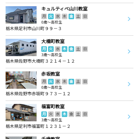
キュルティベ山川教室
月
火
水
木
金
土
日
0歳～高校生
栃木県足利市山川町９９－３
大橋町教室
月
火
水
木
金
土
日
3歳～高校生
栃木県佐野市大橋町３２１４－１２
赤坂教室
月
火
水
木
金
土
日
0歳～高校生
栃木県佐野市赤坂町９７３－１２
福富町教室
月
火
水
木
金
土
日
3歳～高校生
栃木県足利市福富町１２３１－２
千歳教室