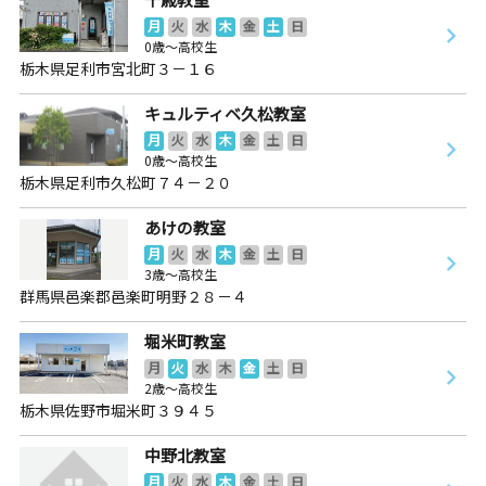
月
火
水
木
金
土
日
0歳～高校生
栃木県足利市宮北町３－１６
キュルティベ久松教室
月
火
水
木
金
土
日
0歳～高校生
栃木県足利市久松町７４－２０
あけの教室
月
火
水
木
金
土
日
3歳～高校生
群馬県邑楽郡邑楽町明野２８－４
堀米町教室
月
火
水
木
金
土
日
2歳～高校生
栃木県佐野市堀米町３９４５
中野北教室
月
火
水
木
金
土
日