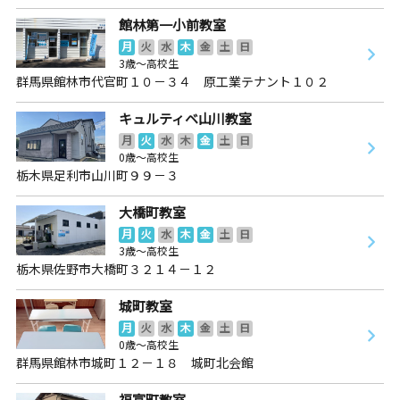
館林第一小前教室
月
火
水
木
金
土
日
3歳～高校生
群馬県館林市代官町１０－３４ 原工業テナント１０２
キュルティベ山川教室
月
火
水
木
金
土
日
0歳～高校生
栃木県足利市山川町９９－３
大橋町教室
月
火
水
木
金
土
日
3歳～高校生
栃木県佐野市大橋町３２１４－１２
城町教室
月
火
水
木
金
土
日
0歳～高校生
群馬県館林市城町１２－１８ 城町北会館
福富町教室