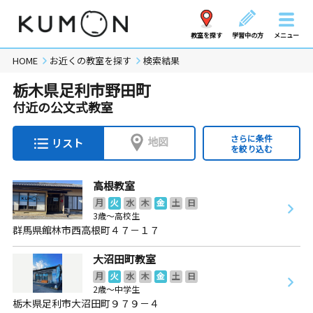
教室を探す
学習中の方
メニュー
HOME
お近くの教室を探す
検索結果
栃木県足利市野田町
付近の公文式教室
さらに条件
地図
リスト
を絞り込む
高根教室
月
火
水
木
金
土
日
3歳～高校生
群馬県館林市西高根町４７－１７
大沼田町教室
月
火
水
木
金
土
日
2歳～中学生
栃木県足利市大沼田町９７９－４