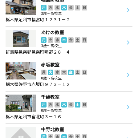
月
火
水
木
金
土
日
3歳～高校生
栃木県足利市福富町１２３１－２
あけの教室
月
火
水
木
金
土
日
3歳～高校生
群馬県邑楽郡邑楽町明野２８－４
赤坂教室
月
火
水
木
金
土
日
0歳～高校生
栃木県佐野市赤坂町９７３－１２
千歳教室
月
火
水
木
金
土
日
0歳～高校生
栃木県足利市宮北町３－１６
中野北教室
月
火
水
木
金
土
日