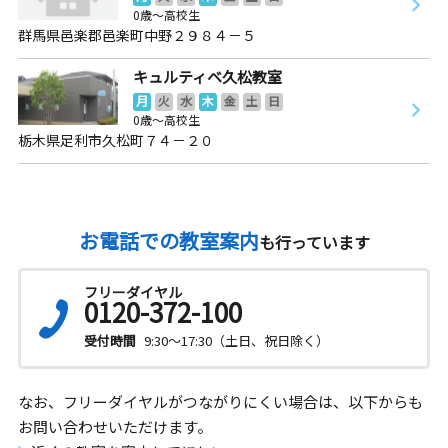
0歳～高校生
群馬県邑楽郡邑楽町中野２９８４－５
キュルティベ久松教室
月
火
水
木
金
土
日
0歳～高校生
栃木県足利市久松町７４－２０
お電話での教室案内
も行っています
フリーダイヤル
0120-372-100
受付時間
9:30～17:30（土日、祝日除く）
なお、フリーダイヤルがつながりにくい場合は、以下からも
お問い合わせいただけます。