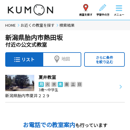
教室を探す
学習中の方
メニュー
HOME
お近くの教室を探す
検索結果
新潟県胎内市熱田坂
付近の公文式教室
さらに条件
地図
リスト
を絞り込む
夏井教室
月
火
水
木
金
土
日
3歳～中学生
新潟県胎内市夏井２２９
お電話での教室案内
も行っています