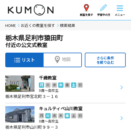
教室を探す
学習中の方
メニュー
HOME
お近くの教室を探す
検索結果
栃木県足利市猿田町
付近の公文式教室
さらに条件
地図
リスト
を絞り込む
千歳教室
月
火
水
木
金
土
日
0歳～高校生
栃木県足利市宮北町３－１６
キュルティベ山川教室
月
火
水
木
金
土
日
0歳～高校生
栃木県足利市山川町９９－３