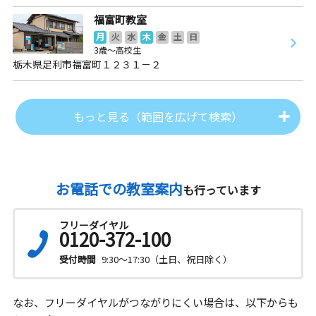
福富町教室
月
火
水
木
金
土
日
3歳～高校生
栃木県足利市福富町１２３１－２
もっと見る（範囲を広げて検索）
お電話での教室案内
も行っています
フリーダイヤル
0120-372-100
受付時間
9:30～17:30（土日、祝日除く）
なお、フリーダイヤルがつながりにくい場合は、以下からも