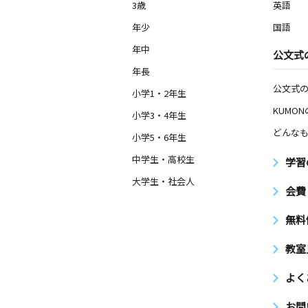
3歳
英語
年少
国語
年中
公文式
年長
公文式
小学1・2年生
KUMO
小学3・4年生
どんなも
小学5・6年生
中学生・高校生
学習
大学生・社会人
会費
無料
教室
よく
お問