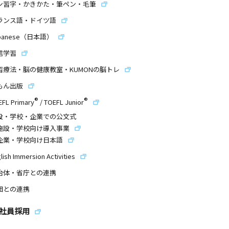
ン習字・かきかた・筆ペン・毛筆
ランス語・ドイツ語
panese（日本語）
信学習
習療法・脳の健康教室・KUMONの脳トレ
もん出版
®
®
EFL Primary
/
TOEFL Junior
設・学校・企業での公文式
施設・学校向け導入事業
企業・学校向け日本語
lish Immersion Activities
治体・省庁との連携
団との連携
社員採用