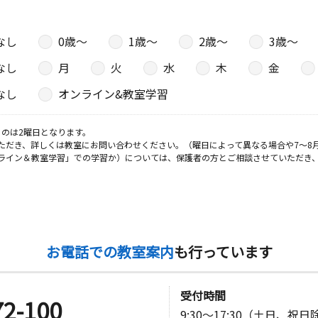
なし
0歳〜
1歳〜
2歳〜
3歳〜
なし
月
火
水
木
金
なし
オンライン&教室学習
のは2曜日となります。
ただき、詳しくは教室にお問い合わせください。（曜日によって異なる場合や7～8
ライン＆教室学習」での学習か）については、保護者の方とご相談させていただき
お電話での教室案内
も行っています
受付時間
72-100
9:30～17:30（土日、祝