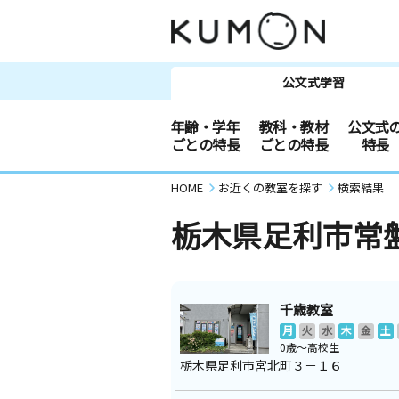
公文式学習
年齢・学年
教科・教材
公文式
ごとの特長
ごとの特長
特長
HOME
お近くの教室を探す
検索結果
栃木県足利市常
千歳教室
月
火
水
木
金
土
0歳～高校生
栃木県足利市宮北町３－１６