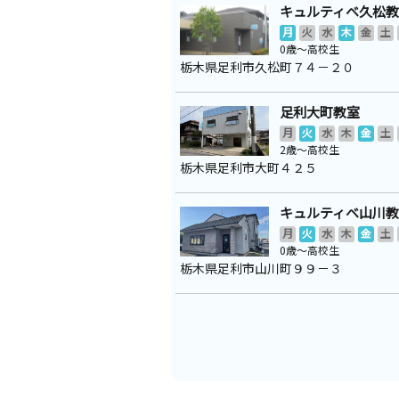
キュルティベ久松
月
火
水
木
金
土
0歳～高校生
栃木県足利市久松町７４－２０
足利大町教室
月
火
水
木
金
土
2歳～高校生
栃木県足利市大町４２５
キュルティベ山川
月
火
水
木
金
土
0歳～高校生
栃木県足利市山川町９９－３