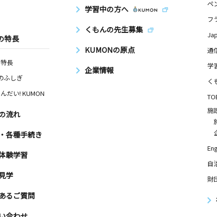
ペ
学習中の方へ
フ
くもんの先生募集
Ja
の特長
KUMONの原点
通
の特長
学
企業情報
Nのふしぎ
く
んだい! KUMON
TO
施
の流れ
・各種手続き
Eng
体験学習
自
見学
財
あるご質問
い合わせ