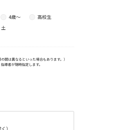
4歳〜
高校生
土
月の間は異なるといった場合もあります。）
、指導者が随時指定します。
日除く）