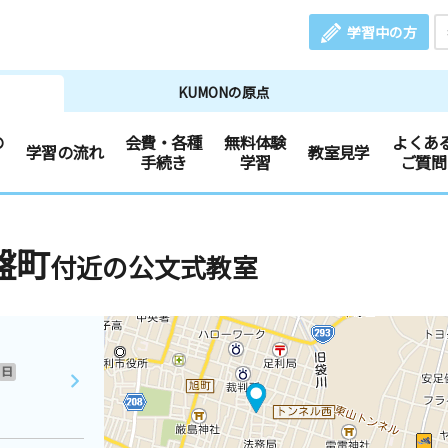
学習中の方
KUMONの原点
の
会費・各種
無料体験
よくあ
学習の流れ
教室見学
手続き
学習
ご質問
盤町
付近の公文式教室
日