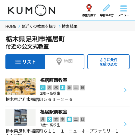
教室を探す
学習中の方
メニュー
HOME
お近くの教室を探す
検索結果
栃木県足利市福居町
付近の公文式教室
さらに条件
地図
リスト
を絞り込む
福居町西教室
月
火
水
木
金
土
日
2歳～高校生
栃木県足利市福居町５６３－２－６
福居駅前教室
月
火
水
木
金
土
日
3歳～高校生
栃木県足利市福居町６１１－１ ニューホープファミリー１