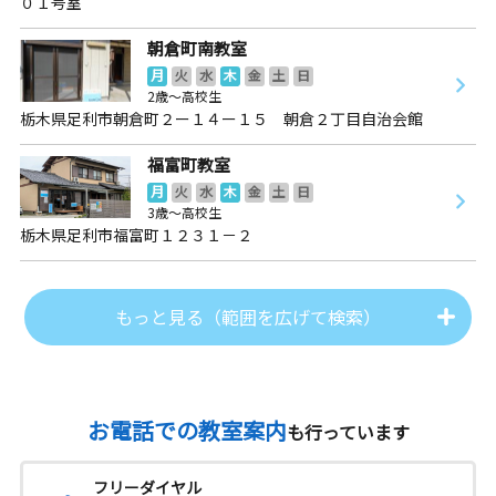
０１号室
朝倉町南教室
月
火
水
木
金
土
日
2歳～高校生
栃木県足利市朝倉町２ー１４ー１５ 朝倉２丁目自治会館
福富町教室
月
火
水
木
金
土
日
3歳～高校生
栃木県足利市福富町１２３１－２
もっと見る（範囲を広げて検索）
お電話での教室案内
も行っています
フリーダイヤル