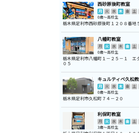
西砂原後町教室
月
火
水
木
金
土
0歳～高校生
栃木県足利市西砂原後町１２０８番地
八幡町教室
月
火
水
木
金
土
0歳～高校生
栃木県足利市八幡町１－２５－１ エ
０５
キュルティベ久松
月
火
水
木
金
土
0歳～高校生
栃木県足利市久松町７４－２０
利保町教室
月
火
水
木
金
土
3歳～高校生
栃木県足利市利保町１丁目１０－１９
グリーン１１１号室