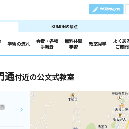
学習中の方
KUMONの原点
の
会費・各種
無料体験
よくあ
学習の流れ
教室見学
手続き
学習
ご質問
門通
付近の公文式教室
日