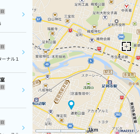
日
５
日
ターナル１
教室
日
日
1km
キャッスル