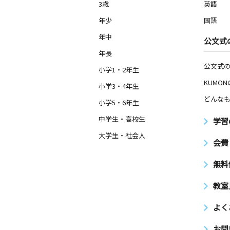
3歳
英語
年少
国語
年中
公文式
年長
公文式
小学1・2年生
KUMO
小学3・4年生
どんなも
小学5・6年生
中学生・高校生
学習
大学生・社会人
会費
無料
教室
よく
お問