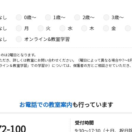
なし
0歳〜
1歳〜
2歳〜
3歳〜
日
なし
月
火
水
木
金
なし
オンライン&教室学習
のは2曜日となります。
ただき、詳しくは教室にお問い合わせください。（曜日によって異なる場合や7～8
ライン＆教室学習」での学習か）については、保護者の方とご相談させていただき
お電話での教室案内
も行っています
受付時間
72-100
9:30～17:30（土日、祝