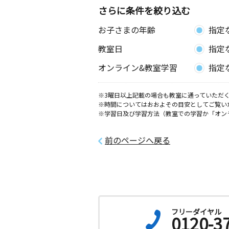
さらに条件を絞り込む
千歳教室
お子さまの年齢
指定
月
火
水
木
金
土
0歳～高校生
教室日
指定
栃木県足利市宮北町３－１６
オンライン&教室学習
指定
※3曜日以上記載の場合も教室に通っていただく
※時間についてはおおよその目安としてご覧い
※学習日及び学習方法（教室での学習か「オン
前のページへ戻る
フリーダイヤル
0120-3