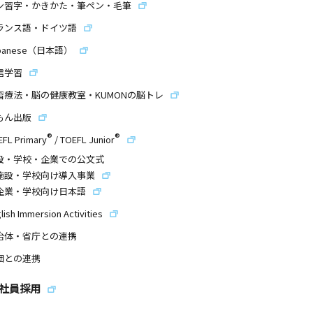
ン習字・かきかた・筆ペン・毛筆
ランス語・ドイツ語
panese（日本語）
信学習
習療法・脳の健康教室・KUMONの脳トレ
もん出版
®
®
EFL Primary
/
TOEFL Junior
設・学校・企業での公文式
施設・学校向け導入事業
企業・学校向け日本語
lish Immersion Activities
治体・省庁との連携
団との連携
社員採用