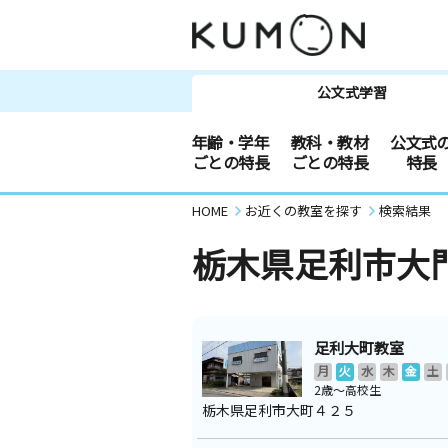
公文式学習
年齢・学年
教科・教材
公文式
ごとの特長
ごとの特長
特長
HOME
お近くの教室を探す
検索結果
栃木県足利市大
足利大町教室
月
火
水
木
金
土
2歳～高校生
栃木県足利市大町４２５