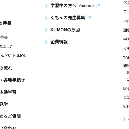
ペ
学習中の方へ
フ
くもんの先生募集
Ja
の特長
KUMONの原点
通
の特長
学
企業情報
Nのふしぎ
く
んだい! KUMON
TO
施
の流れ
・各種手続き
Eng
体験学習
自
見学
財
あるご質問
い合わせ