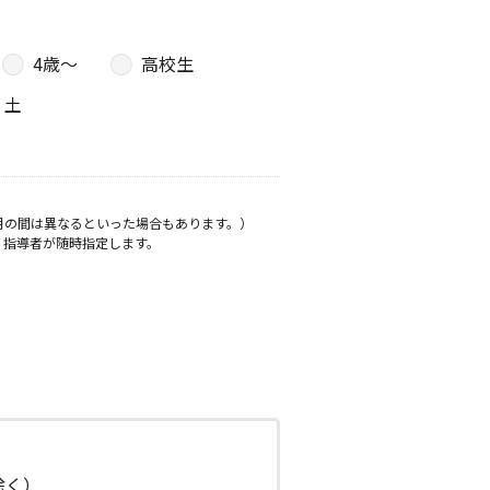
4歳〜
高校生
土
月の間は異なるといった場合もあります。）
、指導者が随時指定します。
日除く）