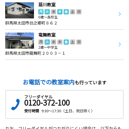
韮川教室
月
火
水
木
金
土
日
0歳～高校生
群馬県太田市台之郷町８６２
竜舞教室
月
火
水
木
金
土
日
2歳～中学生
群馬県太田市龍舞町２００３－１
お電話での教室案内
も行っています
フリーダイヤル
0120-372-100
受付時間
9:30～17:30（土日、祝日除く）
なお、フリーダイヤルがつながりにくい場合は、以下からも