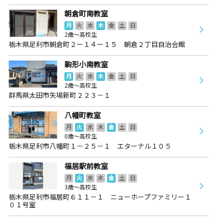
朝倉町南教室
月
火
水
木
金
土
日
2歳～高校生
栃木県足利市朝倉町２ー１４ー１５ 朝倉２丁目自治会館
駒形小南教室
月
火
水
木
金
土
日
2歳～高校生
群馬県太田市矢場新町２２３－１
八幡町教室
月
火
水
木
金
土
日
0歳～高校生
栃木県足利市八幡町１－２５－１ エターナル１０５
福居駅前教室
月
火
水
木
金
土
日
3歳～高校生
栃木県足利市福居町６１１－１ ニューホープファミリー１
０１号室