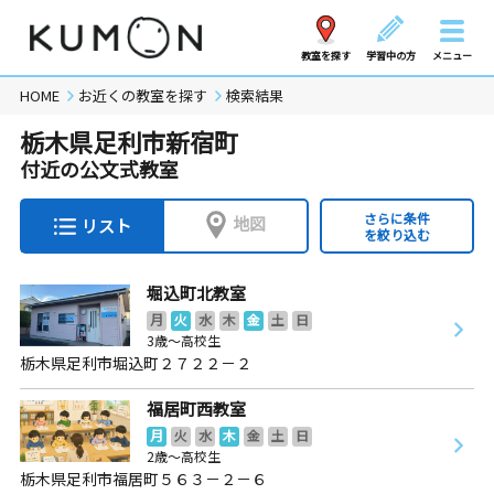
教室を探す
学習中の方
メニュー
HOME
お近くの教室を探す
検索結果
栃木県足利市新宿町
付近の公文式教室
さらに条件
地図
リスト
を絞り込む
堀込町北教室
月
火
水
木
金
土
日
3歳～高校生
栃木県足利市堀込町２７２２－２
福居町西教室
月
火
水
木
金
土
日
2歳～高校生
栃木県足利市福居町５６３－２－６