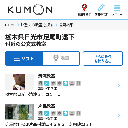
教室を探す
学習中の方
メニュー
HOME
お近くの教室を探す
検索結果
栃木県日光市足尾町遠下
付近の公文式教室
さらに条件
地図
リスト
を絞り込む
清滝教室
月
火
水
木
金
土
日
2歳～中学生
栃木県日光市清滝３丁目５‐１
片品教室
月
火
水
木
金
土
日
2歳～高校生
群馬県利根郡片品村鎌田４２８２ 芝崎建設３Ｆ