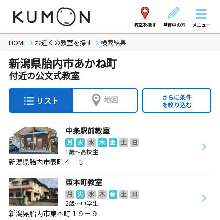
教室を探す
学習中の方
メニュー
HOME
お近くの教室を探す
検索結果
新潟県胎内市あかね町
付近の公文式教室
さらに条件
地図
リスト
を絞り込む
中条駅前教室
月
火
水
木
金
土
日
1歳～高校生
新潟県胎内市表町４－３
東本町教室
月
火
水
木
金
土
日
2歳～中学生
新潟県胎内市東本町１９－９