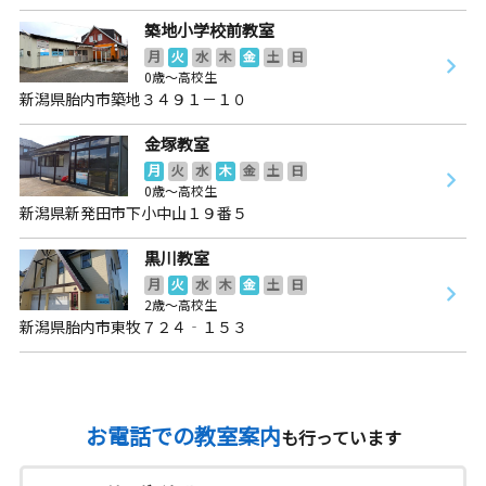
築地小学校前教室
月
火
水
木
金
土
日
0歳～高校生
新潟県胎内市築地３４９１－１０
金塚教室
月
火
水
木
金
土
日
0歳～高校生
新潟県新発田市下小中山１９番５
黒川教室
月
火
水
木
金
土
日
2歳～高校生
新潟県胎内市東牧７２４‐１５３
お電話での教室案内
も行っています