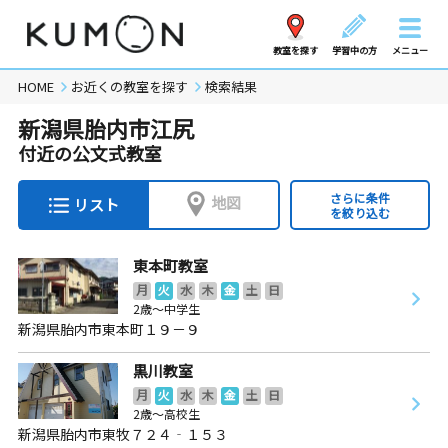
教室を探す
学習中の方
メニュー
HOME
お近くの教室を探す
検索結果
新潟県胎内市江尻
付近の公文式教室
さらに条件
地図
リスト
を絞り込む
東本町教室
月
火
水
木
金
土
日
2歳～中学生
新潟県胎内市東本町１９－９
黒川教室
月
火
水
木
金
土
日
2歳～高校生
新潟県胎内市東牧７２４‐１５３