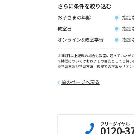
神奈川県海老名市国分南４丁目６－１
さらに条件を絞り込む
お子さまの年齢
指定
大谷北教室
月
火
水
木
金
土
教室日
指定
0歳～高校生
神奈川県海老名市大谷北３丁目３－３
オンライン&教室学習
指定
ル１階
※3曜日以上記載の場合も教室に通っていただく
河原口教室
※時間についてはおおよその目安としてご覧い
月
火
水
木
金
土
※学習日及び学習方法（教室での学習か「オン
0歳～高校生
神奈川県海老名市河原口２－１５－２
ビル３０１
前のページへ戻る
小園北教室
月
火
水
木
金
土
3歳～高校生
神奈川県綾瀬市小園１５４０－６ メ
ーラ２０３号室
フリーダイヤル
0120-3