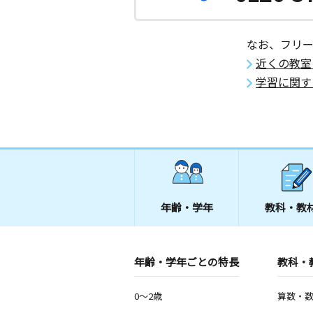
かしわ台教室
月
火
水
木
金
土
0歳～高校生
なお、フリ
神奈川県海老名市上今泉６丁目４－４
ス山田２０２
近くの教室
学習に関す
年齢・学年
教科・教
年齢・学年ごとの特長
教科・
0～2歳
算数・