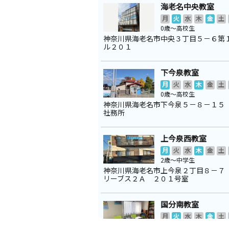
海老名中央教室
月
火
水
木
金
土
0歳～高校生
神奈川県海老名市中央３丁目５－６第
ル２０１
下今泉教室
月
火
水
木
金
土
0歳～高校生
神奈川県海老名市下今泉５－８－１５
社務所
上今泉西教室
月
火
水
木
金
土
2歳～中学生
神奈川県海老名市上今泉２丁目８－７
リーブス２Ａ ２０１号室
国分南教室
月
火
水
木
金
土
3歳～高校生