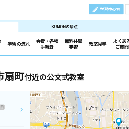
学習中の方
KUMONの原点
の
会費・各種
無料体験
よくあ
学習の流れ
教室見学
手続き
学習
ご質問
市扇町
付近の公文式教室
日