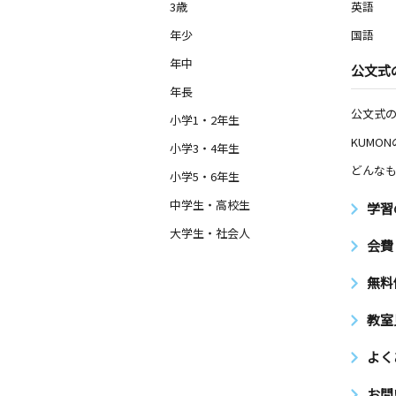
3歳
英語
年少
国語
年中
公文式
年長
公文式
小学1・2年生
KUMO
小学3・4年生
どんなも
小学5・6年生
中学生・高校生
学習
大学生・社会人
会費
無料
教室
よく
お問