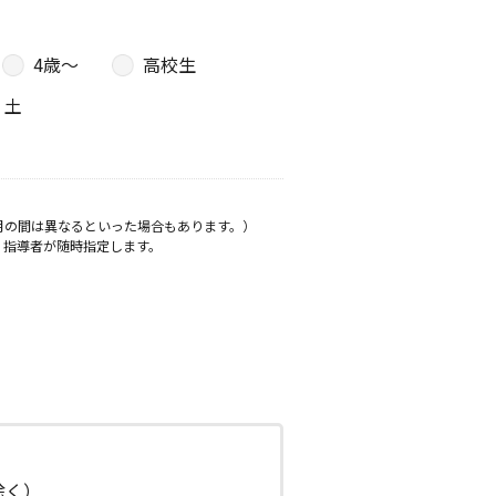
4歳〜
高校生
土
月の間は異なるといった場合もあります。）
、指導者が随時指定します。
日除く）