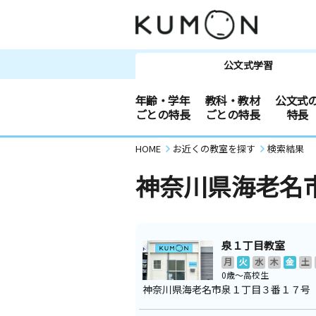
公文式学習
年齢・学年
教科・教材
公文式
ごとの特長
ごとの特長
特長
HOME
お近くの教室を探す
検索結果
神奈川県海老名
泉１丁目教室
月
火
水
木
金
土
0歳～高校生
神奈川県海老名市泉１丁目３番１７号