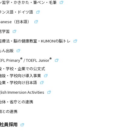
ン習字・かきかた・筆ペン・毛筆
ランス語・ドイツ語
panese（日本語）
信学習
習療法・脳の健康教室・KUMONの脳トレ
もん出版
®
®
EFL Primary
/
TOEFL Junior
設・学校・企業での公文式
施設・学校向け導入事業
企業・学校向け日本語
lish Immersion Activities
治体・省庁との連携
団との連携
社員採用