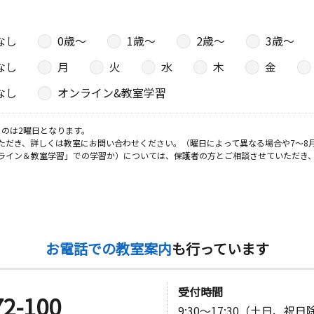
０
なし
0歳〜
1歳〜
2歳〜
3歳〜
日
なし
月
火
水
木
金
３ 湯川ビ
なし
オンライン&教室学習
のは2曜日となります。
ただき、詳しくは教室にお問い合わせください。（曜日によって異なる場合や7～8
日
ライン＆教室学習」での学習か）については、保護者の方とご相談させていただき
２厚木倉庫
日
お電話での教室案内
も行っています
ゾンサンサ
受付時間
72-100
9:30～17:30（土日、祝