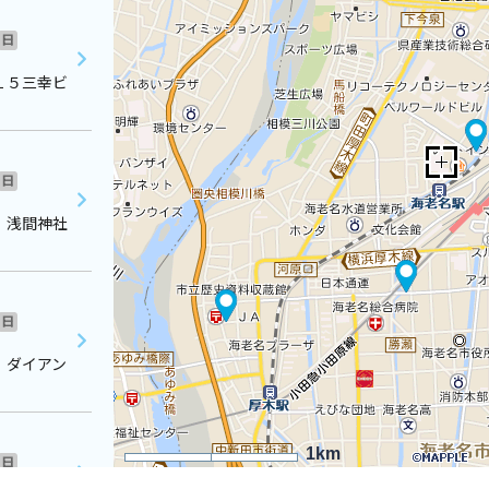
日
１５三幸ビ
日
 浅間神社
日
 ダイアン
1km
日