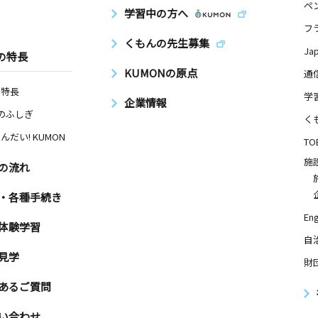
ペ
学習中の方へ
フ
くもんの先生募集
Ja
の特長
KUMONの原点
通
の特長
学
企業情報
Nのふしぎ
く
んだい! KUMON
TO
施
の流れ
・各種手続き
Eng
体験学習
自
見学
財
あるご質問
い合わせ