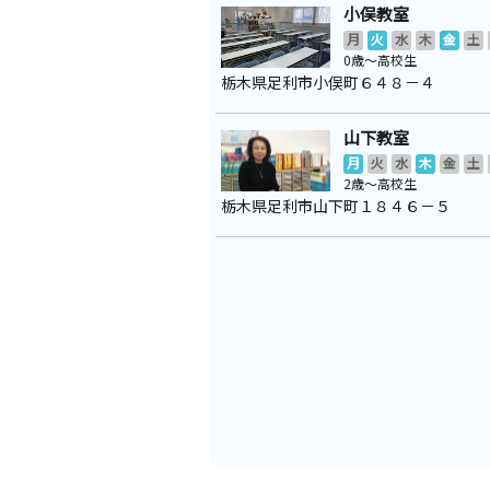
小俣教室
月
火
水
木
金
土
0歳～高校生
栃木県足利市小俣町６４８－４
山下教室
月
火
水
木
金
土
2歳～高校生
栃木県足利市山下町１８４６－５