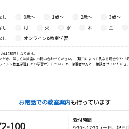
なし
0歳〜
1歳〜
2歳〜
3歳〜
なし
月
火
水
木
金
なし
オンライン&教室学習
のは2曜日となります。
ただき、詳しくは教室にお問い合わせください。（曜日によって異なる場合や7～8
ライン＆教室学習」での学習か）については、保護者の方とご相談させていただき
お電話での教室案内
も行っています
受付時間
72-100
9:30～17:30（土日、祝