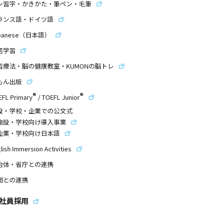
ン習字・かきかた・筆ペン・毛筆
ランス語・ドイツ語
panese（日本語）
信学習
習療法・脳の健康教室・KUMONの脳トレ
もん出版
®
®
EFL Primary
/
TOEFL Junior
設・学校・企業での公文式
施設・学校向け導入事業
企業・学校向け日本語
lish Immersion Activities
治体・省庁との連携
団との連携
社員採用