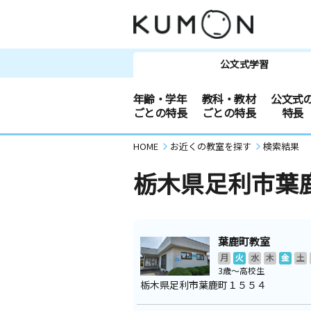
公文式学習
年齢・学年
教科・教材
公文式
ごとの特長
ごとの特長
特長
HOME
お近くの教室を探す
検索結果
栃木県足利市葉
葉鹿町教室
月
火
水
木
金
土
3歳～高校生
栃木県足利市葉鹿町１５５４