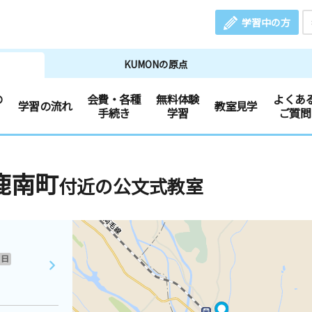
学習中の方
KUMONの原点
の
会費・各種
無料体験
よくあ
学習の流れ
教室見学
手続き
学習
ご質問
鹿南町
付近の公文式教室
日