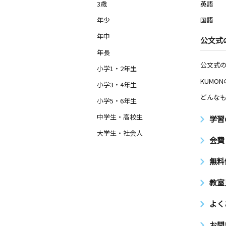
3歳
英語
年少
国語
年中
公文式
年長
公文式
小学1・2年生
KUMO
小学3・4年生
どんなも
小学5・6年生
中学生・高校生
学習
大学生・社会人
会費
無料
教室
よく
お問