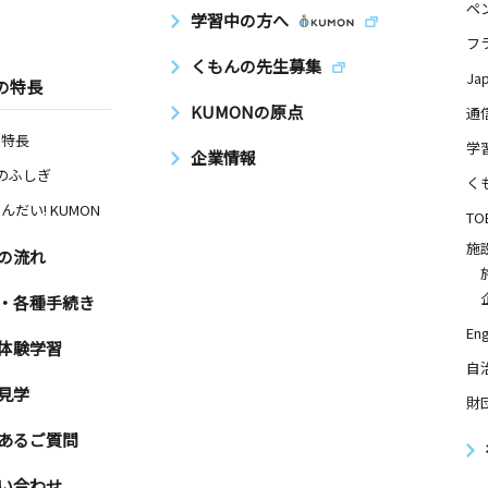
ペ
学習中の方へ
フ
くもんの先生募集
Ja
の特長
KUMONの原点
通
の特長
学
企業情報
Nのふしぎ
く
んだい! KUMON
TO
施
の流れ
・各種手続き
Eng
体験学習
自
見学
財
あるご質問
い合わせ