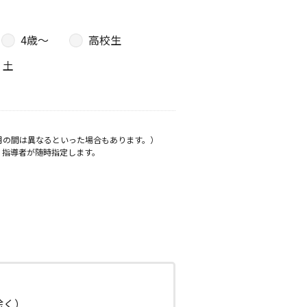
4歳〜
高校生
土
月の間は異なるといった場合もあります。）
、指導者が随時指定します。
日除く）