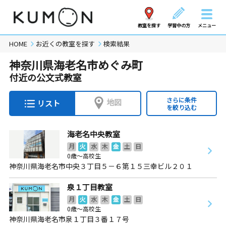
教室を探す
学習中の方
メニュー
HOME
お近くの教室を探す
検索結果
神奈川県海老名市めぐみ町
付近の公文式教室
さらに条件
地図
リスト
を絞り込む
海老名中央教室
月
火
水
木
金
土
日
0歳～高校生
神奈川県海老名市中央３丁目５－６第１５三幸ビル２０１
泉１丁目教室
月
火
水
木
金
土
日
0歳～高校生
神奈川県海老名市泉１丁目３番１７号