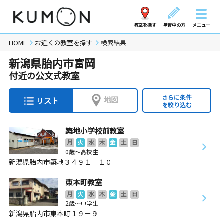
教室を探す
学習中の方
メニュー
HOME
お近くの教室を探す
検索結果
新潟県胎内市富岡
付近の公文式教室
さらに条件
地図
リスト
を絞り込む
築地小学校前教室
月
火
水
木
金
土
日
0歳～高校生
新潟県胎内市築地３４９１－１０
東本町教室
月
火
水
木
金
土
日
2歳～中学生
新潟県胎内市東本町１９－９