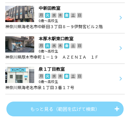
中新田教室
月
火
水
木
金
土
日
0歳～高校生
神奈川県海老名市中新田３丁目８－９伊勢宮ビル２階
本厚木駅東口教室
月
火
水
木
金
土
日
0歳～高校生
神奈川県厚木市幸町１－１９ ＡＺＥＮＩＡ １Ｆ
泉１丁目教室
月
火
水
木
金
土
日
0歳～高校生
神奈川県海老名市泉１丁目３番１７号
もっと見る（範囲を広げて検索）