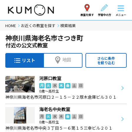
教室を探す
学習中の方
メニュー
HOME
お近くの教室を探す
検索結果
神奈川県海老名市さつき町
付近の公文式教室
さらに条件
地図
リスト
を絞り込む
河原口教室
月
火
水
木
金
土
日
0歳～高校生
神奈川県海老名市河原口２－１５－２２厚木倉庫ビル３０１
海老名中央教室
月
火
水
木
金
土
日
0歳～高校生
神奈川県海老名市中央３丁目５－６第１５三幸ビル２０１