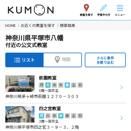
教室を探す
学習中の方
メニュー
HOME
お近くの教室を探す
検索結果
神奈川県平塚市八幡
付近の公文式教室
さらに条件
地図
リスト
を絞り込む
萩園教室
月
火
水
木
金
土
日
0歳～高校生
神奈川県茅ヶ崎市萩園１２７０－３０３
四之宮教室
月
火
水
木
金
土
日
3歳～高校生
神奈川県平塚市四之宮３－９－３、２階