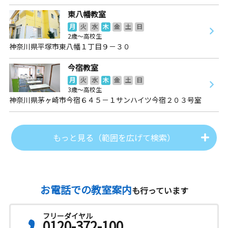
東八幡教室
月
火
水
木
金
土
日
2歳～高校生
神奈川県平塚市東八幡１丁目９－３０
今宿教室
月
火
水
木
金
土
日
3歳～高校生
神奈川県茅ヶ崎市今宿６４５－１サンハイツ今宿２０３号室
もっと見る（範囲を広げて検索）
お電話での教室案内
も行っています
フリーダイヤル
0120-372-100