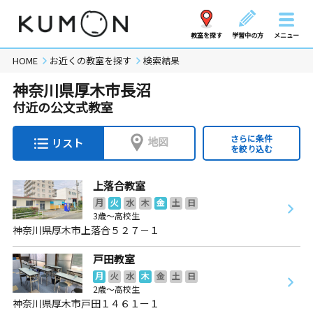
教室を探す
学習中の方
メニュー
HOME
お近くの教室を探す
検索結果
神奈川県厚木市長沼
付近の公文式教室
さらに条件
地図
リスト
を絞り込む
上落合教室
月
火
水
木
金
土
日
3歳～高校生
神奈川県厚木市上落合５２７－１
戸田教室
月
火
水
木
金
土
日
2歳～高校生
神奈川県厚木市戸田１４６１ー１