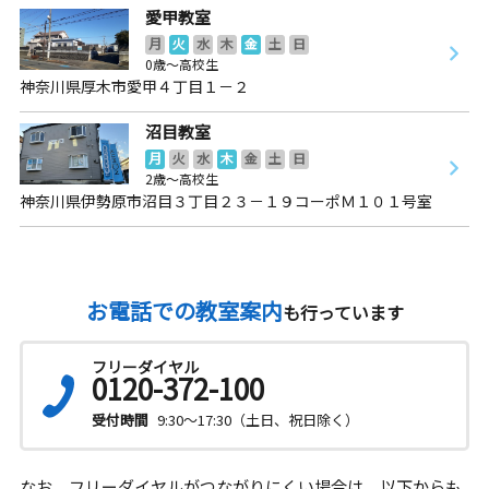
愛甲教室
月
火
水
木
金
土
日
0歳～高校生
神奈川県厚木市愛甲４丁目１－２
沼目教室
月
火
水
木
金
土
日
2歳～高校生
神奈川県伊勢原市沼目３丁目２３－１９コーポＭ１０１号室
お電話での教室案内
も行っています
フリーダイヤル
0120-372-100
受付時間
9:30～17:30（土日、祝日除く）
なお、フリーダイヤルがつながりにくい場合は、以下からも