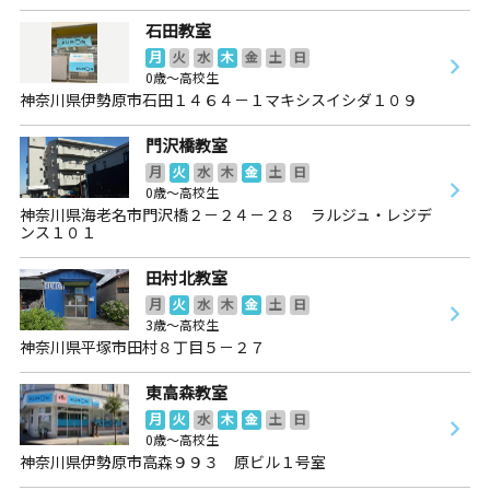
石田教室
月
火
水
木
金
土
日
0歳～高校生
神奈川県伊勢原市石田１４６４－１マキシスイシダ１０９
門沢橋教室
月
火
水
木
金
土
日
0歳～高校生
神奈川県海老名市門沢橋２－２４－２８ ラルジュ・レジデ
ンス１０１
田村北教室
月
火
水
木
金
土
日
3歳～高校生
神奈川県平塚市田村８丁目５－２７
東高森教室
月
火
水
木
金
土
日
0歳～高校生
神奈川県伊勢原市高森９９３ 原ビル１号室