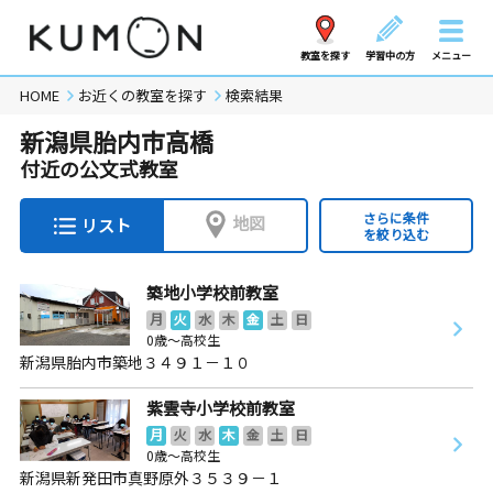
教室を探す
学習中の方
メニュー
HOME
お近くの教室を探す
検索結果
新潟県胎内市高橋
付近の公文式教室
さらに条件
地図
リスト
を絞り込む
築地小学校前教室
月
火
水
木
金
土
日
0歳～高校生
新潟県胎内市築地３４９１－１０
紫雲寺小学校前教室
月
火
水
木
金
土
日
0歳～高校生
新潟県新発田市真野原外３５３９－１