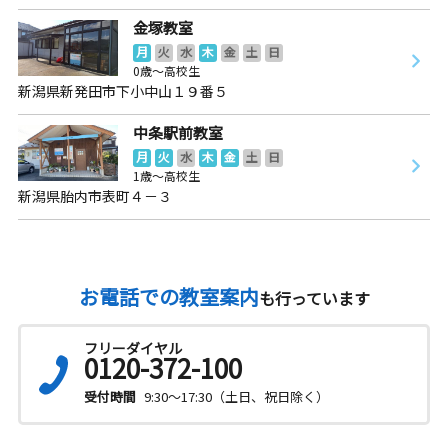
金塚教室
月
火
水
木
金
土
日
0歳～高校生
新潟県新発田市下小中山１９番５
中条駅前教室
月
火
水
木
金
土
日
1歳～高校生
新潟県胎内市表町４－３
お電話での教室案内
も行っています
フリーダイヤル
0120-372-100
受付時間
9:30～17:30（土日、祝日除く）