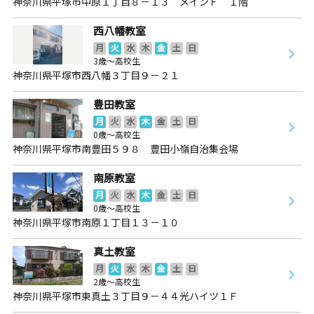
神奈川県平塚市中原１丁目８－１３ メインＦ １階
西八幡教室
月
火
水
木
金
土
日
3歳～高校生
神奈川県平塚市西八幡３丁目９－２１
豊田教室
月
火
水
木
金
土
日
0歳～高校生
神奈川県平塚市南豊田５９８ 豊田小嶺自治集会場
南原教室
月
火
水
木
金
土
日
0歳～高校生
神奈川県平塚市南原１丁目１３－１０
真土教室
月
火
水
木
金
土
日
2歳～高校生
神奈川県平塚市東真土３丁目９－４４光ハイツ１Ｆ