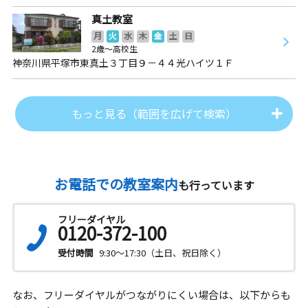
真土教室
月
火
水
木
金
土
日
2歳～高校生
神奈川県平塚市東真土３丁目９－４４光ハイツ１Ｆ
もっと見る（範囲を広げて検索）
お電話での教室案内
も行っています
フリーダイヤル
0120-372-100
受付時間
9:30～17:30（土日、祝日除く）
なお、フリーダイヤルがつながりにくい場合は、以下からも