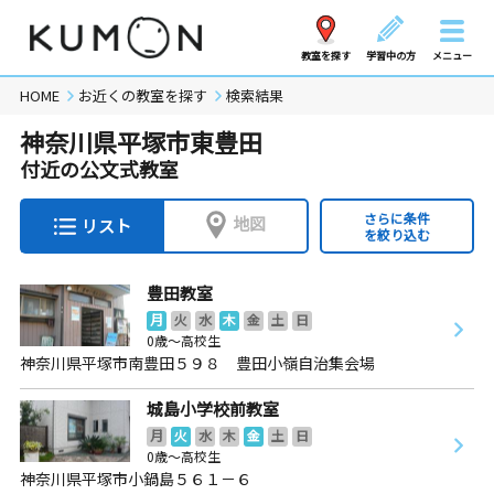
教室を探す
学習中の方
メニュー
HOME
お近くの教室を探す
検索結果
神奈川県平塚市東豊田
付近の公文式教室
さらに条件
地図
リスト
を絞り込む
豊田教室
月
火
水
木
金
土
日
0歳～高校生
神奈川県平塚市南豊田５９８ 豊田小嶺自治集会場
城島小学校前教室
月
火
水
木
金
土
日
0歳～高校生
神奈川県平塚市小鍋島５６１－６