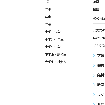
3歳
英語
年少
国語
年中
公文式
年長
公文式
小学1・2年生
KUMO
小学3・4年生
どんなも
小学5・6年生
中学生・高校生
学習
大学生・社会人
会費
無料
教室
よく
お問