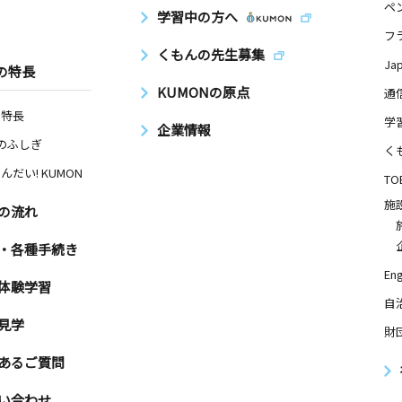
ペ
学習中の方へ
フ
くもんの先生募集
Ja
の特長
KUMONの原点
通
の特長
学
企業情報
Nのふしぎ
く
んだい! KUMON
TO
施
の流れ
・各種手続き
Eng
体験学習
自
見学
財
あるご質問
い合わせ