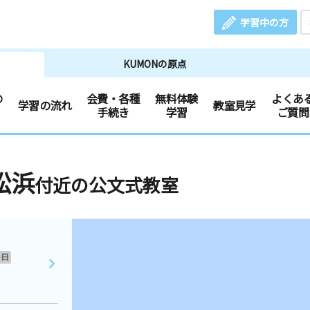
学習中の方
KUMONの原点
の
会費・各種
無料体験
よくあ
学習の流れ
教室見学
手続き
学習
ご質問
松浜
付近の公文式教室
日