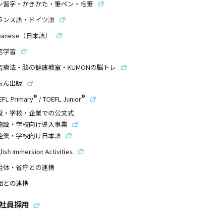
ン習字・かきかた・筆ペン・毛筆
ランス語・ドイツ語
panese（日本語）
信学習
習療法・脳の健康教室・KUMONの脳トレ
もん出版
®
®
EFL Primary
/
TOEFL Junior
設・学校・企業での公文式
施設・学校向け導入事業
企業・学校向け日本語
lish Immersion Activities
治体・省庁との連携
団との連携
社員採用