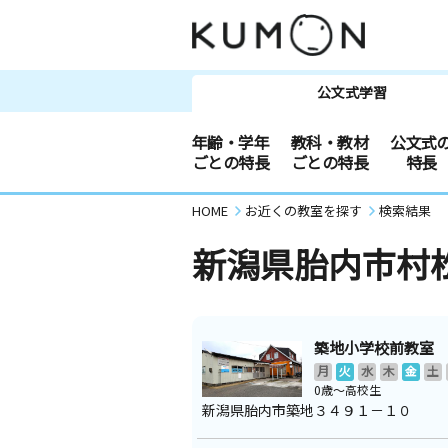
公文式学習
年齢・学年
教科・教材
公文式
ごとの特長
ごとの特長
特長
HOME
お近くの教室を探す
検索結果
新潟県胎内市村
築地小学校前教室
月
火
水
木
金
土
0歳～高校生
新潟県胎内市築地３４９１－１０