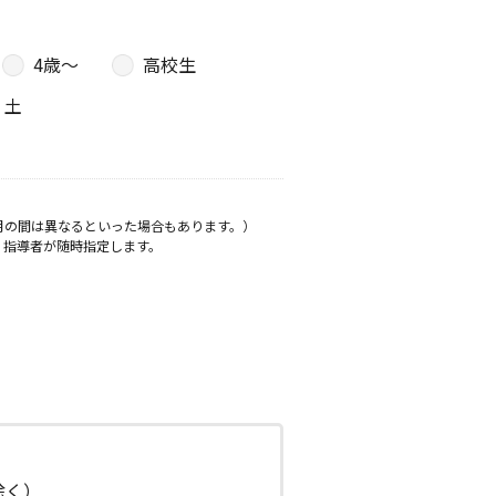
4歳〜
高校生
土
月の間は異なるといった場合もあります。）
、指導者が随時指定します。
日除く）