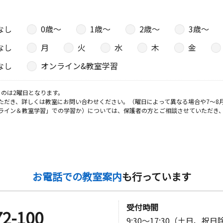
なし
0歳〜
1歳〜
2歳〜
3歳〜
なし
月
火
水
木
金
なし
オンライン&教室学習
のは2曜日となります。
ただき、詳しくは教室にお問い合わせください。（曜日によって異なる場合や7～8
ライン＆教室学習」での学習か）については、保護者の方とご相談させていただき
お電話での教室案内
も行っています
受付時間
72-100
9:30～17:30（土日、祝