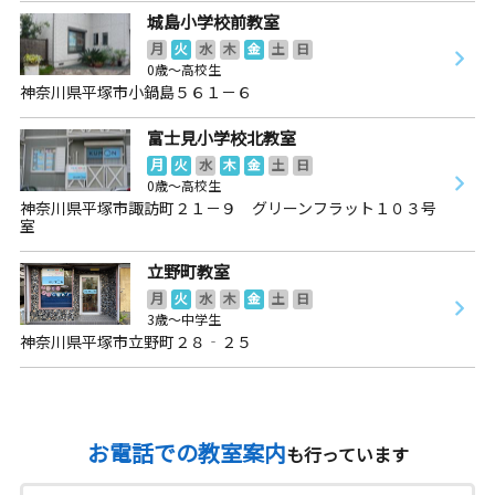
城島小学校前教室
月
火
水
木
金
土
日
0歳～高校生
神奈川県平塚市小鍋島５６１－６
富士見小学校北教室
月
火
水
木
金
土
日
0歳～高校生
神奈川県平塚市諏訪町２１－９ グリーンフラット１０３号
室
立野町教室
月
火
水
木
金
土
日
3歳～中学生
神奈川県平塚市立野町２８‐２５
お電話での教室案内
も行っています