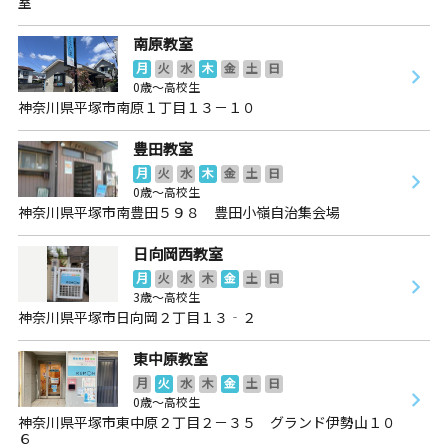
室
南原教室
月
火
水
木
金
土
日
0歳～高校生
神奈川県平塚市南原１丁目１３－１０
豊田教室
月
火
水
木
金
土
日
0歳～高校生
神奈川県平塚市南豊田５９８ 豊田小嶺自治集会場
日向岡西教室
月
火
水
木
金
土
日
3歳～高校生
神奈川県平塚市日向岡２丁目１３‐２
東中原教室
月
火
水
木
金
土
日
0歳～高校生
神奈川県平塚市東中原２丁目２－３５ グランド伊勢山１０
６