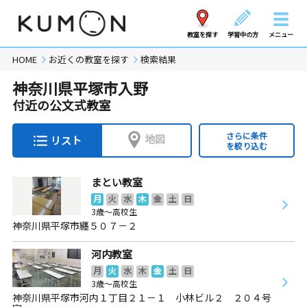
教室を探す
学習中の方
メニュー
HOME
お近くの教室を探す
検索結果
神奈川県平塚市入野
付近の公文式教室
さらに条件
地図
リスト
を絞り込む
まとい教室
月
火
水
木
金
土
日
3歳～高校生
神奈川県平塚市纒５０７－２
河内教室
月
火
水
木
金
土
日
3歳～高校生
神奈川県平塚市河内１丁目２１－１ 小林ビル２ ２０４号