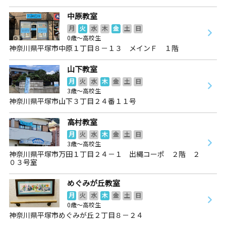
中原教室
月
火
水
木
金
土
日
0歳～高校生
神奈川県平塚市中原１丁目８－１３ メインＦ １階
山下教室
月
火
水
木
金
土
日
3歳～高校生
神奈川県平塚市山下３丁目２４番１１号
高村教室
月
火
水
木
金
土
日
3歳～高校生
神奈川県平塚市万田１丁目２４－１ 出縄コーポ ２階 ２
０３号室
めぐみが丘教室
月
火
水
木
金
土
日
0歳～高校生
神奈川県平塚市めぐみが丘２丁目８－２４