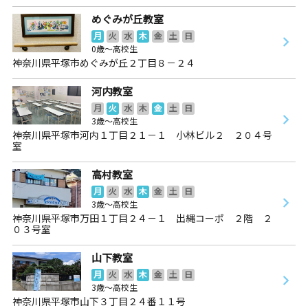
めぐみが丘教室
月
火
水
木
金
土
日
0歳～高校生
神奈川県平塚市めぐみが丘２丁目８－２４
河内教室
月
火
水
木
金
土
日
3歳～高校生
神奈川県平塚市河内１丁目２１－１ 小林ビル２ ２０４号
室
高村教室
月
火
水
木
金
土
日
3歳～高校生
神奈川県平塚市万田１丁目２４－１ 出縄コーポ ２階 ２
０３号室
山下教室
月
火
水
木
金
土
日
3歳～高校生
神奈川県平塚市山下３丁目２４番１１号