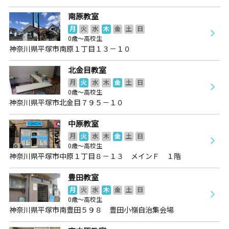
南原教室
月
火
水
木
金
土
日
0歳～高校生
神奈川県平塚市南原１丁目１３－１０
北金目教室
月
火
水
木
金
土
日
0歳～高校生
神奈川県平塚市北金目７９５－１０
中原教室
月
火
水
木
金
土
日
0歳～高校生
神奈川県平塚市中原１丁目８－１３ メインＦ １階
豊田教室
月
火
水
木
金
土
日
0歳～高校生
神奈川県平塚市南豊田５９８ 豊田小嶺自治集会場