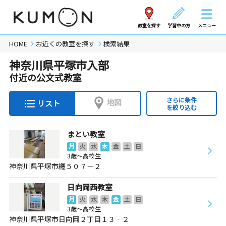
教室を探す
学習中の方
メニュー
HOME
お近くの教室を探す
検索結果
神奈川県平塚市入部
付近の公文式教室
さらに条件
地図
リスト
を絞り込む
まとい教室
月
火
水
木
金
土
日
3歳～高校生
神奈川県平塚市纒５０７－２
日向岡西教室
月
火
水
木
金
土
日
3歳～高校生
神奈川県平塚市日向岡２丁目１３‐２