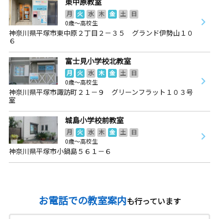
東中原教室
月
火
水
木
金
土
日
0歳～高校生
神奈川県平塚市東中原２丁目２－３５ グランド伊勢山１０
６
富士見小学校北教室
月
火
水
木
金
土
日
0歳～高校生
神奈川県平塚市諏訪町２１－９ グリーンフラット１０３号
室
城島小学校前教室
月
火
水
木
金
土
日
0歳～高校生
神奈川県平塚市小鍋島５６１－６
お電話での教室案内
も行っています