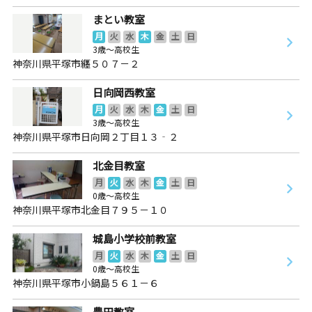
まとい教室
月
火
水
木
金
土
日
3歳～高校生
神奈川県平塚市纒５０７－２
日向岡西教室
月
火
水
木
金
土
日
3歳～高校生
神奈川県平塚市日向岡２丁目１３‐２
北金目教室
月
火
水
木
金
土
日
0歳～高校生
神奈川県平塚市北金目７９５－１０
城島小学校前教室
月
火
水
木
金
土
日
0歳～高校生
神奈川県平塚市小鍋島５６１－６
豊田教室