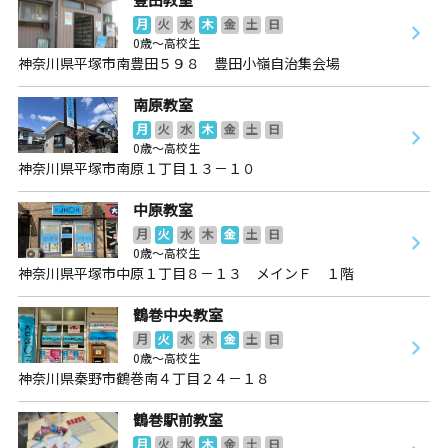
月
火
水
木
金
土
日
0歳～高校生
神奈川県平塚市南豊田５９８ 豊田小嶺自治集会場
南原教室
月
火
水
木
金
土
日
0歳～高校生
神奈川県平塚市南原１丁目１３－１０
中原教室
月
火
水
木
金
土
日
0歳～高校生
神奈川県平塚市中原１丁目８－１３ メインＦ １階
鶴巻中央教室
月
火
水
木
金
土
日
0歳～高校生
神奈川県秦野市鶴巻南４丁目２４－１８
鶴巻駅前教室
月
火
水
木
金
土
日