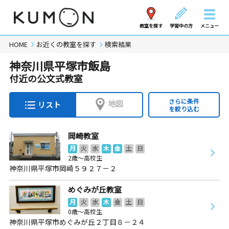
教室を探す
学習中の方
メニュー
HOME
お近くの教室を探す
検索結果
神奈川県平塚市飯島
付近の公文式教室
さらに条件
地図
リスト
を絞り込む
岡崎教室
月
火
水
木
金
土
日
2歳～高校生
神奈川県平塚市岡崎５９２７－２
めぐみが丘教室
月
火
水
木
金
土
日
0歳～高校生
神奈川県平塚市めぐみが丘２丁目８－２４