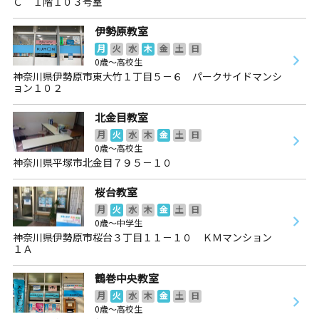
Ｃ １階１０３号室
伊勢原教室
月
火
水
木
金
土
日
0歳～高校生
神奈川県伊勢原市東大竹１丁目５－６ パークサイドマンシ
ョン１０２
北金目教室
月
火
水
木
金
土
日
0歳～高校生
神奈川県平塚市北金目７９５－１０
桜台教室
月
火
水
木
金
土
日
0歳～中学生
神奈川県伊勢原市桜台３丁目１１－１０ ＫＭマンション
１Ａ
鶴巻中央教室
月
火
水
木
金
土
日
0歳～高校生