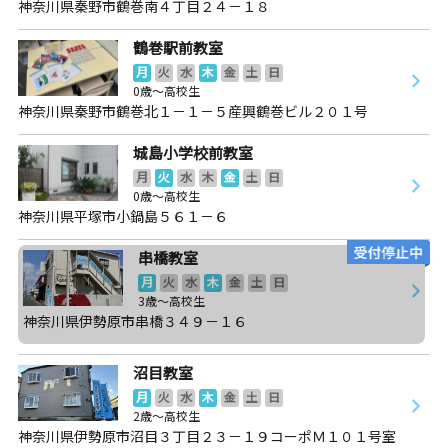
神奈川県秦野市鶴巻南４丁目２４－１８
鶴巻駅前教室
月
火
水
木
金
土
日
0歳～高校生
神奈川県秦野市鶴巻北１－１－５産興鶴巻ビル２０１号
城島小学校前教室
月
火
水
木
金
土
日
0歳～高校生
神奈川県平塚市小鍋島５６１－６
串橋教室
月
火
水
木
金
土
日
3歳～高校生
神奈川県伊勢原市串橋３４９－１６
沼目教室
月
火
水
木
金
土
日
2歳～高校生
神奈川県伊勢原市沼目３丁目２３－１９コーポＭ１０１号室