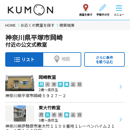
教室を探す
学習中の方
メニュー
HOME
お近くの教室を探す
検索結果
神奈川県平塚市岡崎
付近の公文式教室
さらに条件
地図
リスト
を絞り込む
岡崎教室
月
火
水
木
金
土
日
2歳～高校生
神奈川県平塚市岡崎５９２７－２
東大竹教室
月
火
水
木
金
土
日
3歳～高校生
神奈川県伊勢原市東大竹１１０８番地１レーベンハイム２１