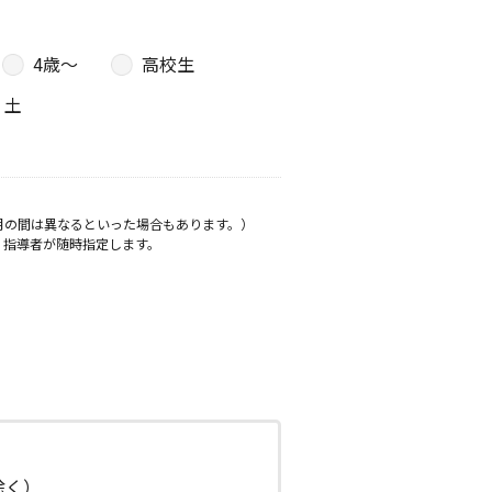
4歳〜
高校生
土
月の間は異なるといった場合もあります。）
、指導者が随時指定します。
日除く）