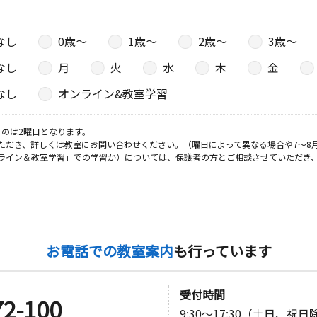
なし
0歳〜
1歳〜
2歳〜
3歳〜
なし
月
火
水
木
金
なし
オンライン&教室学習
のは2曜日となります。
ただき、詳しくは教室にお問い合わせください。（曜日によって異なる場合や7～8
ライン＆教室学習」での学習か）については、保護者の方とご相談させていただき
お電話での教室案内
も行っています
受付時間
72-100
9:30～17:30（土日、祝