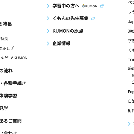
ペ
学習中の方へ
フ
くもんの先生募集
Ja
の特長
KUMONの原点
通
の特長
学
企業情報
Nのふしぎ
く
んだい! KUMON
TO
施
の流れ
・各種手続き
Eng
体験学習
自
見学
財
あるご質問
い合わせ