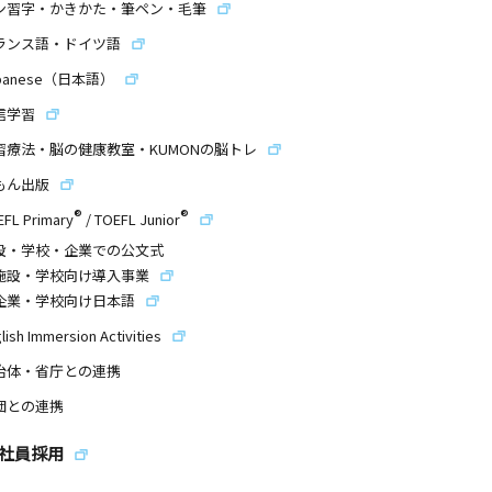
ン習字・かきかた・筆ペン・毛筆
ランス語・ドイツ語
panese（日本語）
信学習
習療法・脳の健康教室・KUMONの脳トレ
もん出版
®
®
EFL Primary
/
TOEFL Junior
設・学校・企業での公文式
施設・学校向け導入事業
企業・学校向け日本語
lish Immersion Activities
治体・省庁との連携
団との連携
社員採用