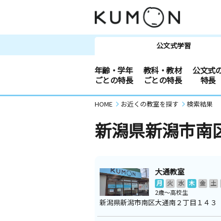
公文式学習
年齢・学年
教科・教材
公文式
ごとの特長
ごとの特長
特長
HOME
お近くの教室を探す
検索結果
新潟県新潟市南
大通教室
月
火
水
木
金
土
2歳～高校生
新潟県新潟市南区大通南２丁目１４３