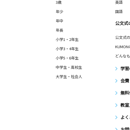
3歳
英語
年少
国語
年中
公文式
年長
公文式
小学1・2年生
KUMO
小学3・4年生
どんなも
小学5・6年生
中学生・高校生
学習
大学生・社会人
会費
無料
教室
よく
お問