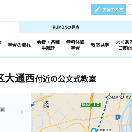
学習中の方
KUMONの原点
の
会費・各種
無料体験
よくあ
学習の流れ
教室見学
手続き
学習
ご質問
区大通西
付近の公文式教室
日