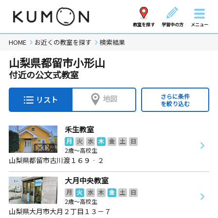
教室を探す
学習中の方
メニュー
HOME
お近くの教室を探す
検索結果
山梨県都留市小形山
付近の公文式教室
さらに条件
地図
リスト
を絞り込む
禾生教室
月
火
水
木
金
土
日
2歳～高校生
山梨県都留市古川渡１６９‐２
大月中央教室
月
火
水
木
金
土
日
2歳～高校生
山梨県大月市大月２丁目１３－７