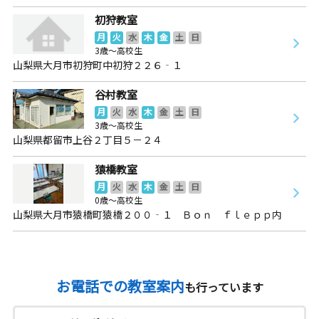
初狩教室
月
火
水
木
金
土
日
3歳～高校生
山梨県大月市初狩町中初狩２２６‐１
谷村教室
月
火
水
木
金
土
日
3歳～高校生
山梨県都留市上谷２丁目５－２４
猿橋教室
月
火
水
木
金
土
日
0歳～高校生
山梨県大月市猿橋町猿橋２００‐１ Ｂｏｎ ｆｌｅｐｐ内
お電話での教室案内
も行っています