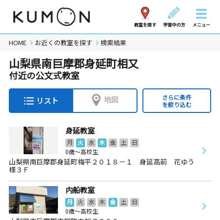
教室を探す
学習中の方
メニュー
HOME
お近くの教室を探す
検索結果
山梨県南巨摩郡身延町相又
付近の公文式教室
さらに条件
地図
リスト
を絞り込む
身延教室
月
火
水
木
金
土
日
0歳～高校生
山梨県南巨摩郡身延町梅平２０１８－１ 身延高前 花ゆう
様３Ｆ
内船教室
月
火
水
木
金
土
日
0歳～高校生