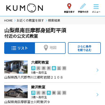
教室を探す
学習中の方
メニュー
HOME
お近くの教室を探す
検索結果
山梨県南巨摩郡身延町平須
付近の公文式教室
さらに条件
地図
リスト
を絞り込む
六郷町教室
月
火
水
木
金
土
日
0歳～高校生
山梨県西八代郡市川三郷町岩間２１０８
鰍沢教室
月
火
水
木
金
土
日
3歳～高校生
山梨県南巨摩郡富士川町鰍沢９