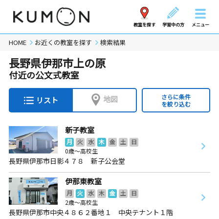
教室を探す
学習中の方
メニュー
HOME
お近くの教室を探す
検索結果
長野県伊那市上の原
付近の公文式教室
さらに条件
地図
リスト
を絞り込む
新子教室
月
火
水
木
金
土
日
0歳～高校生
長野県伊那市日影４７８ 新子公会堂
伊那東教室
月
火
水
木
金
土
日
2歳～高校生
長野県伊那市中央４８６２番地１ 中央テナント１階