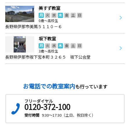
美すず教室
月
火
水
木
金
土
日
0歳～高校生
長野県伊那市美篶５１１０－６
坂下教室
月
火
水
木
金
土
日
3歳～高校生
長野県伊那市坂下宮本町３２６５ 坂下公会堂
お電話での教室案内
も行っています
フリーダイヤル
0120-372-100
受付時間
9:30～17:30（土日、祝日除く）