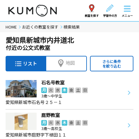
教室を探す
学習中の方
メニュー
HOME
お近くの教室を探す
検索結果
愛知県新城市内井道北
付近の公文式教室
さらに条件
地図
リスト
を絞り込む
石名号教室
月
火
水
木
金
土
日
3歳～中学生
愛知県新城市石名号２５－１
庭野教室
月
火
水
木
金
土
日
3歳～高校生
愛知県新城市庭野字下植田１１