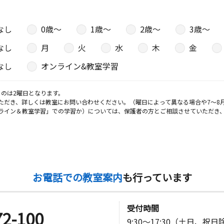
なし
0歳〜
1歳〜
2歳〜
3歳〜
なし
月
火
水
木
金
なし
オンライン&教室学習
のは2曜日となります。
ただき、詳しくは教室にお問い合わせください。（曜日によって異なる場合や7～8
ライン＆教室学習」での学習か）については、保護者の方とご相談させていただき
お電話での教室案内
も行っています
受付時間
72-100
9:30～17:30（土日、祝