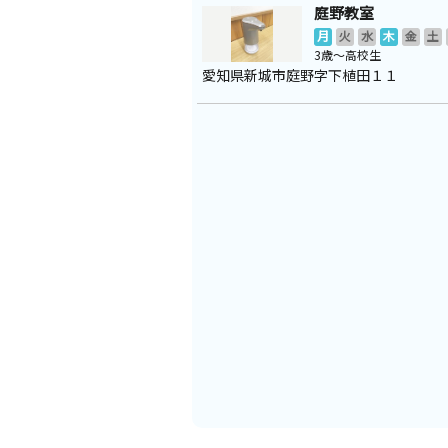
庭野教室
月
火
水
木
金
土
3歳～高校生
愛知県新城市庭野字下植田１１