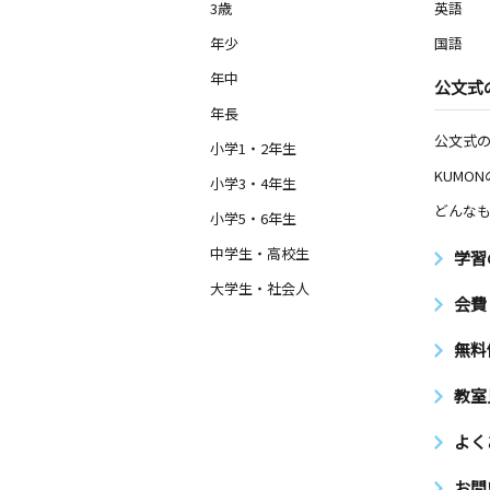
3歳
英語
年少
国語
年中
公文式
年長
公文式
小学1・2年生
KUMO
小学3・4年生
どんなも
小学5・6年生
中学生・高校生
学習
大学生・社会人
会費
無料
教室
よく
お問