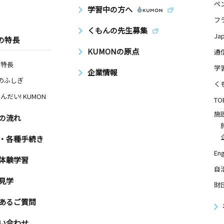
ペ
学習中の方へ
フ
くもんの先生募集
Ja
の特長
KUMONの原点
通
の特長
学
企業情報
Nのふしぎ
く
んだい! KUMON
TO
施
の流れ
・各種手続き
Eng
体験学習
自
見学
財
あるご質問
い合わせ