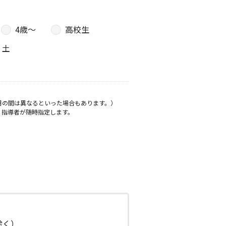
4歳〜
高校生
土
月の間は異なるといった場合もあります。）
、指導者が随時指定します。
日除く）