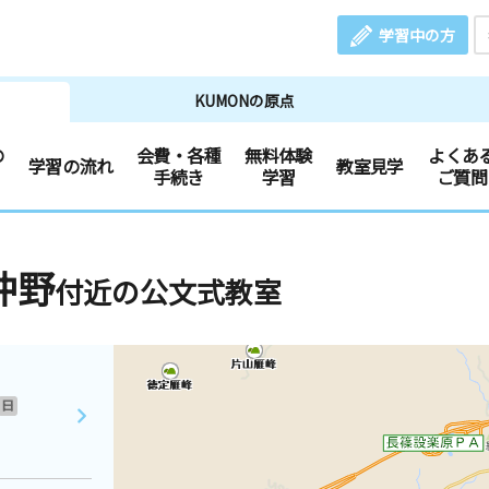
学習中の方
KUMONの原点
の
会費・各種
無料体験
よくあ
学習の流れ
教室見学
手続き
学習
ご質問
沖野
付近の公文式教室
日