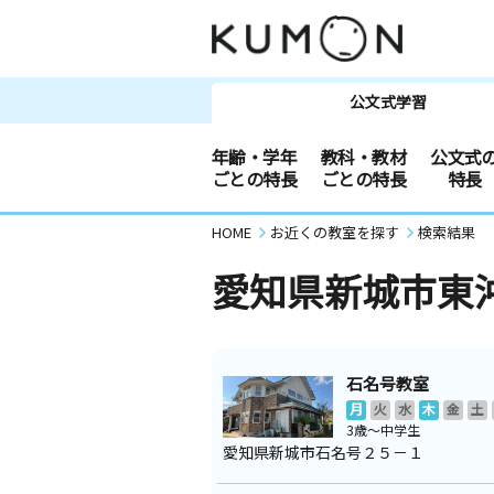
公文式学習
年齢・学年
教科・教材
公文式
ごとの特長
ごとの特長
特長
HOME
お近くの教室を探す
検索結果
愛知県新城市東
石名号教室
月
火
水
木
金
土
3歳～中学生
愛知県新城市石名号２５－１