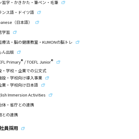
ン習字・かきかた・筆ペン・毛筆
ランス語・ドイツ語
panese（日本語）
信学習
習療法・脳の健康教室・KUMONの脳トレ
もん出版
®
®
EFL Primary
/
TOEFL Junior
設・学校・企業での公文式
施設・学校向け導入事業
企業・学校向け日本語
lish Immersion Activities
治体・省庁との連携
団との連携
社員採用