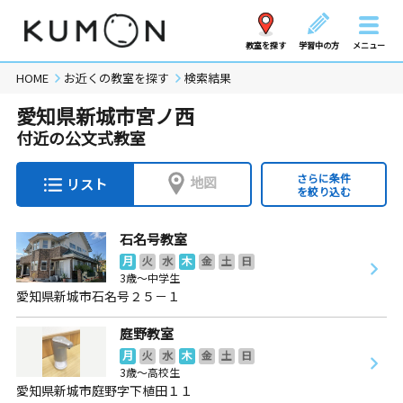
教室を探す
学習中の方
メニュー
HOME
お近くの教室を探す
検索結果
愛知県新城市宮ノ西
付近の公文式教室
さらに条件
地図
リスト
を絞り込む
石名号教室
月
火
水
木
金
土
日
3歳～中学生
愛知県新城市石名号２５－１
庭野教室
月
火
水
木
金
土
日
3歳～高校生
愛知県新城市庭野字下植田１１