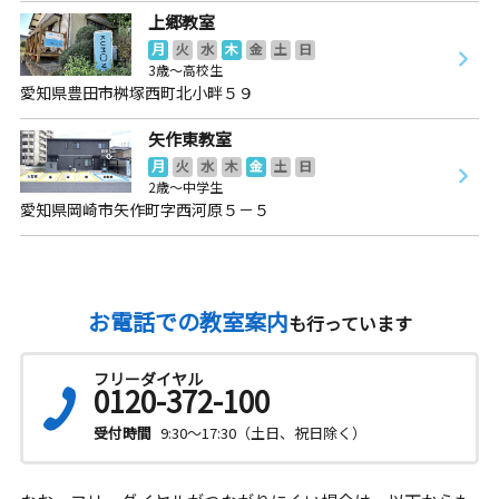
上郷教室
月
火
水
木
金
土
日
3歳～高校生
愛知県豊田市桝塚西町北小畔５９
矢作東教室
月
火
水
木
金
土
日
2歳～中学生
愛知県岡崎市矢作町字西河原５－５
お電話での教室案内
も行っています
フリーダイヤル
0120-372-100
受付時間
9:30～17:30（土日、祝日除く）