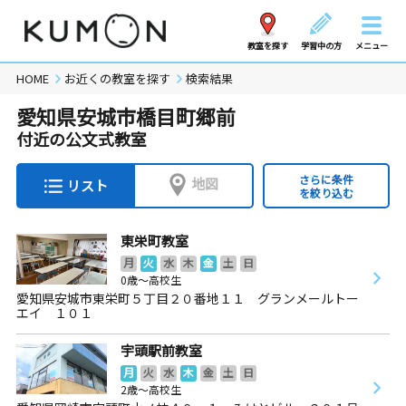
教室を探す
学習中の方
メニュー
HOME
お近くの教室を探す
検索結果
愛知県安城市橋目町郷前
付近の公文式教室
さらに条件
地図
リスト
を絞り込む
東栄町教室
月
火
水
木
金
土
日
0歳～高校生
愛知県安城市東栄町５丁目２０番地１１ グランメールトー
エイ １０１
宇頭駅前教室
月
火
水
木
金
土
日
2歳～高校生