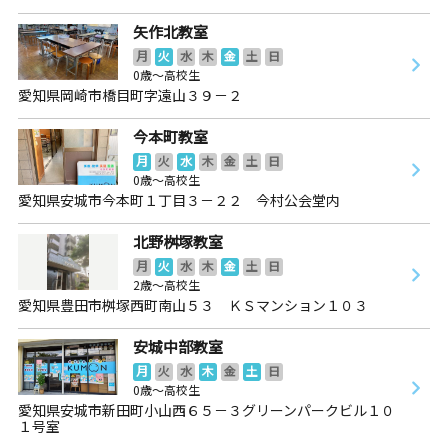
矢作北教室
月
火
水
木
金
土
日
0歳～高校生
愛知県岡崎市橋目町字遠山３９－２
今本町教室
月
火
水
木
金
土
日
0歳～高校生
愛知県安城市今本町１丁目３－２２ 今村公会堂内
北野桝塚教室
月
火
水
木
金
土
日
2歳～高校生
愛知県豊田市桝塚西町南山５３ ＫＳマンション１０３
安城中部教室
月
火
水
木
金
土
日
0歳～高校生
愛知県安城市新田町小山西６５－３グリーンパークビル１０
１号室