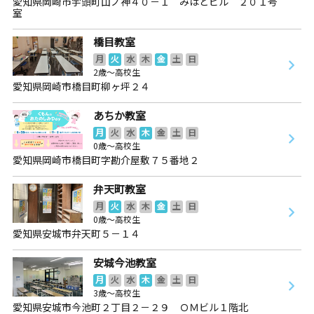
愛知県岡崎市宇頭町山ノ神４０－１ みはとビル ２０１号
室
橋目教室
月
火
水
木
金
土
日
2歳～高校生
愛知県岡崎市橋目町柳ヶ坪２４
あちか教室
月
火
水
木
金
土
日
0歳～高校生
愛知県岡崎市橋目町字勘介屋敷７５番地２
弁天町教室
月
火
水
木
金
土
日
0歳～高校生
愛知県安城市弁天町５－１４
安城今池教室
月
火
水
木
金
土
日
3歳～高校生
愛知県安城市今池町２丁目２－２９ ＯＭビル１階北