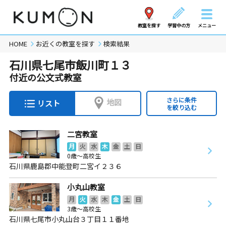
教室を探す
学習中の方
メニュー
HOME
お近くの教室を探す
検索結果
石川県七尾市飯川町１３
付近の公文式教室
さらに条件
地図
リスト
を絞り込む
二宮教室
月
火
水
木
金
土
日
0歳～高校生
石川県鹿島郡中能登町二宮イ２３６
小丸山教室
月
火
水
木
金
土
日
3歳～高校生
石川県七尾市小丸山台３丁目１１番地