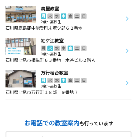
鳥屋教室
月
火
水
木
金
土
日
2歳～高校生
石川県鹿島郡中能登町末坂ツ部６２番地
袖ケ江教室
月
火
水
木
金
土
日
0歳～高校生
石川県七尾市相生町６３番地 木谷ビル２階Ａ
万行桜台教室
月
火
水
木
金
土
日
0歳～高校生
石川県七尾市万行町１８部 ９番地７
お電話での教室案内
も行っています