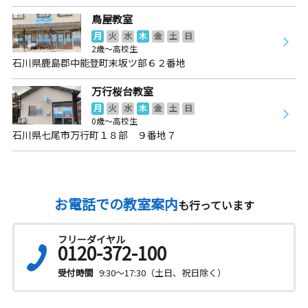
鳥屋教室
月
火
水
木
金
土
日
2歳～高校生
石川県鹿島郡中能登町末坂ツ部６２番地
万行桜台教室
月
火
水
木
金
土
日
0歳～高校生
石川県七尾市万行町１８部 ９番地７
お電話での教室案内
も行っています
フリーダイヤル
0120-372-100
受付時間
9:30～17:30（土日、祝日除く）