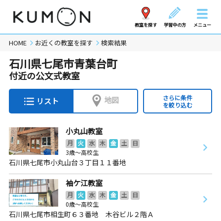
教室を探す
学習中の方
メニュー
HOME
お近くの教室を探す
検索結果
石川県七尾市青葉台町
付近の公文式教室
さらに条件
地図
リスト
を絞り込む
小丸山教室
月
火
水
木
金
土
日
3歳～高校生
石川県七尾市小丸山台３丁目１１番地
袖ケ江教室
月
火
水
木
金
土
日
0歳～高校生
石川県七尾市相生町６３番地 木谷ビル２階Ａ